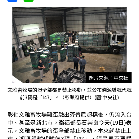
圖片來源：中央社
文雅畜牧場的蛋全部都是禁止移動，並公布溯源編號代號
前3碼是「I47」。（彰縣府提供）(圖:中央社)
彰化文雅畜牧場雞蛋驗出芬普尼超標後，仍流入台
中、甚至是新北市。衛福部長石崇良今天(19日)表
示，文雅畜牧場的蛋全部禁止移動，本來就禁止上
市，溯源編號代號前3碼「I47」，請民眾不要購