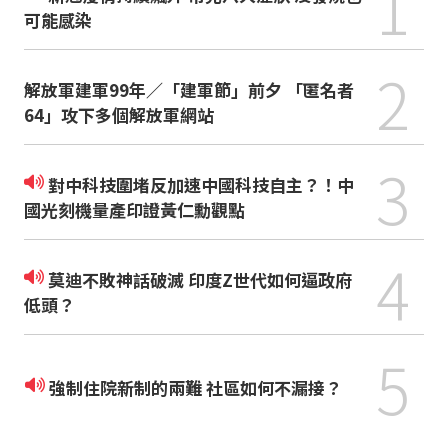
1
可能感染
2
解放軍建軍99年／「建軍節」前夕 「匿名者
64」攻下多個解放軍網站
3
對中科技圍堵反加速中國科技自主？！中
國光刻機量產印證黃仁勳觀點
4
莫迪不敗神話破滅 印度Z世代如何逼政府
低頭？
5
強制住院新制的兩難 社區如何不漏接？