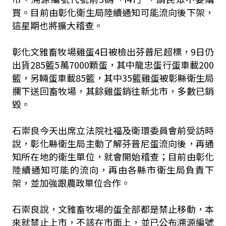
買。目前由彰化衛生局陸續通知可能流向後下架，
這星期也將擴大稽查。
彰化文雅畜牧場雞蛋4日被檢出芬普尼超標，9日仍
出貨285籃5萬7000顆蛋，其中龍忠蛋行蛋車載200
籃，另輛蛋車載85籃，其中35籃雞蛋被彰縣衛生局
攔下送回畜牧場，其餘雞蛋銷往新北市，多數已銷
毀。
石崇良今天出席
立法院社福及衛環委員會前
受訪時
說，彰化縣衛生局主動了解芬普尼蛋流向後，再通
知所在地的衛生單位，就會開始稽查；目前由彰化
陸續通知可能的流向，再由各縣市衛生局負責下
架，並加強跟農政單位合作。
石崇良說，文雅畜牧場的蛋全部都是禁止移動，本
來就禁止上市，不該在市面上，並已公布溯源編號