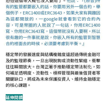
恐怕這個幣大概也沒人要用了。
他說：『
(
原音
)
所
有的監管都要嵌入的話，你要用另外一個合約，舉
個例子，
ERC1400
或
ERC3643
，如果大家有興趣因
為這都開放的，一
google
就會看到它的合約內
容，可是幣圈的人就說了一句話，你用
ERC1400
寫、你用
ERC3643
寫，這個幣就沒有人要啊，所以
很有趣的一件事就是說，你嵌入所有的監管到智慧
合約裡面去的時候，必須要考慮到平衡。』
穩定幣的發展速度與結構複雜度遠超過傳統金融可
及的監理節奏，一旦出現脫鉤或流動性緊縮，衝擊
往往瞬間放大。台灣正著手推動穩定幣法制化，如
何補足透明度、流動性、槓桿管理與最後借貸者等
關鍵缺口，將成為未來保護投資人、維持金融穩定
的核心課題。
延伸閱讀