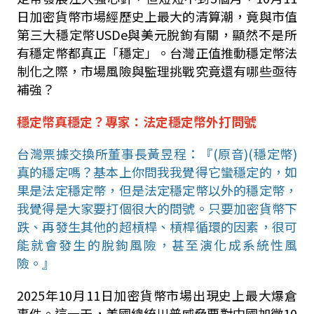
日加密貨幣市場經歷史上最大的清算潮，竟與市值
第三大穩定幣
USDe
與美元脫鉤有關，顯然不是所
有穩定幣都真正「穩定」。台灣正值推動穩定幣法
制化之際，市場風險與監理挑戰究竟還有哪些亟待
補強？
穩定幣真穩定？專家：法定穩定幣外打問號
台灣票據交換所董事長黃昱程：『
(
原音
)(
穩定幣
)
真的穩定嗎？基本上你問我我覺得它蠻穩定的，如
果是法定穩定幣，但是法定穩定幣以外的穩定幣，
我覺得是大家要打個很大的問號。只要加密貨幣下
跌、再發生其他的超槓桿、槓桿循環的因素，很可
能就會發生的脫鉤風險，甚至演化成系統性風
險。』
2025
年
10
月
11
日加密貨幣市場出現史上最大爆倉
事件。這一天，美國總統川普威脅要對中國加徵
10