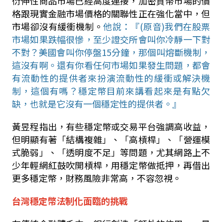
衍伸性商品市場已經高度連接，加密貨幣市場的價
格跟現實金融市場價格的關聯性正在強化當中，但
市場卻沒有緩衝機制。
他說：『
(
原音
)
我們在股票
市場如果跌幅很慘，至少證交所會叫你冷靜一下對
不對？美國會叫你停盤
15
分鐘，那個叫熔斷機制，
這沒有啊。還有你看任何市場如果發生問題，都會
有流動性的提供者來扮演流動性的緩衝或解決機
制，這個有嗎？穩定幣目前來講看起來是有點欠
缺，也就是它沒有一個穩定性的提供者。』
黃昱程指出，有些穩定幣或交易平台強調高收益，
但明顯有著「結構複雜」、「高槓桿」、「營運模
式脆弱」、「透明度不足」等問題，尤其網路上不
少年輕網紅鼓吹開槓桿，用穩定幣做抵押，再借出
更多穩定幣，財務風險非常高，不容忽視。
台灣穩定幣法制化面臨的挑戰