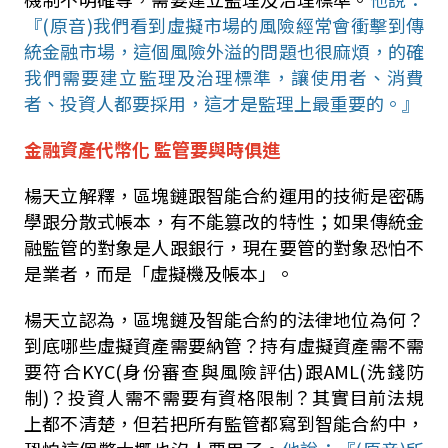
『
(
原音
)
我們看到虛擬市場的風險經常會衝擊到傳
統金融市場，這個風險外溢的問題也很麻煩，的確
我們需要建立監理及治理標準，讓使用者、消費
者、投資人都要採用，這才是監理上最重要的。』
金融資產代幣化 監管要與時俱進
楊天立解釋，區塊鏈跟智能合約運用的技術是密碼
學跟分散式帳本，有不能篡改的特性；如果傳統金
融監管的對象是人跟銀行，現在要管的對象恐怕不
是業者，而是「虛擬機及帳本」。
楊天立認為，區塊鏈及智能合約的法律地位為何？
到底哪些虛擬資產需要納管？持有虛擬資產需不需
要符合
KYC(
身份審查與風險評估
)
跟
AML(
洗錢防
制
)
？投資人需不需要有資格限制？其實目前法規
上都不清楚，但若把所有監管都寫到智能合約中，