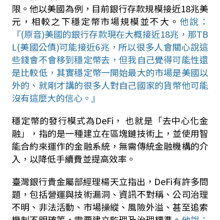
限。他以美國為例，目前銀行存款規模接近
18
兆美
元，相較之下穩定幣市場規模並不大。
他說：
『
(
原音
)
美國的銀行存款現在大概接近
18
兆，那
TB
L(
美國公債
)
可能接近
6
兆，所以很多人會關心說這
些錢會不會移到穩定幣去，但我自己覺得可能性還
是比較低，其實穩定幣一開始最大的市場是美國以
外的、就剛才講的很多人對自己國家的貨幣他可能
沒有這麼大的信心。』
穩定幣的發行模式為
DeFi
， 也就是「去中心化金
融」，指的是一種建立在區塊鏈技術上，並使用智
能合約來運作的金融系統，無需傳統金融機構的介
入，以降低手續費並提高效率。
臺灣銀行貴金屬部經理楊天立指出，
DeFi
有許多問
題，包括營運與技術漏洞、資訊不對稱、公司治理
不明、非法活動、市場操縱、風險外溢、甚至追索
機制不明確等，需要建立監理及治理標準。
他說：