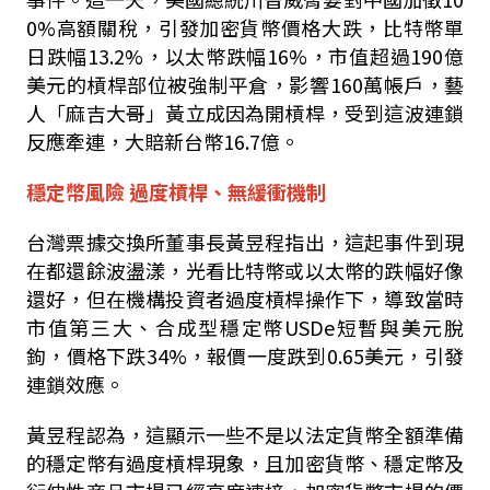
0%
高額關稅，引發加密貨幣價格大跌，比特幣單
日跌幅
13.2%
，以太幣跌幅
16%
，市值超過
190
億
美元的槓桿部位被強制平倉，影響
160
萬帳戶，藝
人「麻吉大哥」黃立成因為開槓桿，受到這波連鎖
反應牽連，大賠新台幣
16.7
億。
穩定幣風險 過度槓桿、無緩衝機制
台灣票據交換所董事長黃昱程指出，這起事件到現
在都還餘波盪漾，光看比特幣或以太幣的跌幅好像
還好，但在機構投資者過度槓桿操作下，導致當時
市值第三大、合成型穩定幣
USDe
短暫與美元脫
鉤，價格下跌
34%
，報價一度跌到
0.65
美元，引發
連鎖效應。
黃昱程認為，這顯示一些不是以法定貨幣全額準備
的穩定幣有過度槓桿現象，且加密貨幣、穩定幣及