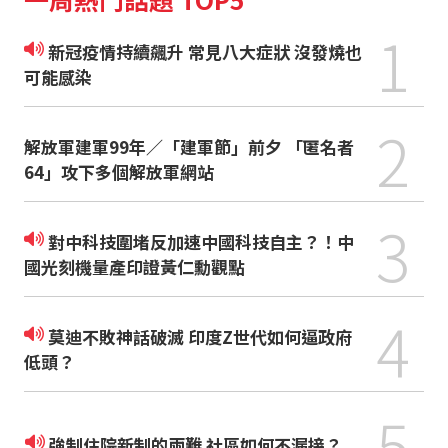
1
新冠疫情持續飆升 常見八大症狀 沒發燒也
可能感染
2
解放軍建軍99年／「建軍節」前夕 「匿名者
64」攻下多個解放軍網站
3
對中科技圍堵反加速中國科技自主？！中
國光刻機量產印證黃仁勳觀點
4
莫迪不敗神話破滅 印度Z世代如何逼政府
低頭？
5
強制住院新制的兩難 社區如何不漏接？