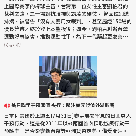
上國際賽事的棒球主審，台灣第一位女性主審劉柏君的
裁判之路，是一場對抗歧視與霸凌的硬仗。 曾因性別遭
排擠、被警告「沒有人要用女裁判」，甚至歷經150場的
漫長等待才終於登上本壘板後；如今，劉柏君創辦台灣
運動好事協會，推動運動性平，為下一代築起更友善的
紅土...
6 小時
美日聯手干預匯價 央行：關注美元貶值外溢影響
日本和美國於上週五(7月31日)聯手展開罕見的日圓買入
干預行動，這是從2011年以來兩國首次採取協調行動干
預匯率，是否影響新台幣等亞洲貨幣走勢，備受關注。