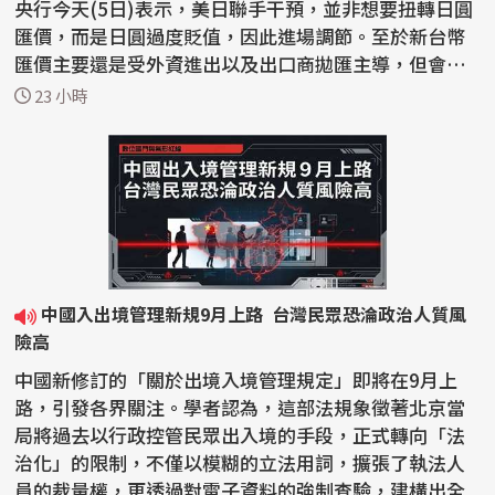
央行今天(5日)表示，美日聯手干預，並非想要扭轉日圓
匯價，而是日圓過度貶值，因此進場調節。至於新台幣
匯價主要還是受外資進出以及出口商拋匯主導，但會關
注美元...
23 小時
中國入出境管理新規9月上路 台灣民眾恐淪政治人質風
險高
中國新修訂的「關於出境入境管理規定」即將在9月上
路，引發各界關注。學者認為，這部法規象徵著北京當
局將過去以行政控管民眾出入境的手段，正式轉向「法
治化」的限制，不僅以模糊的立法用詞，擴張了執法人
員的裁量權，更透過對電子資料的強制查驗，建構出全