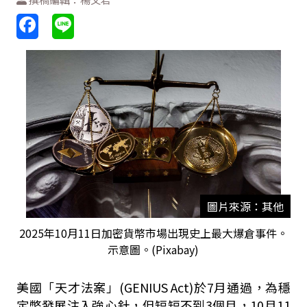
圖片來源：其他
2025年10月11日加密貨幣市場出現史上最大爆倉事件。
示意圖。(Pixabay)
美國「天才法案」
(GENIUS Act)
於
7
月通過，為穩
定幣發展注入強心針，但短短不到
3
個月，
10
月
11