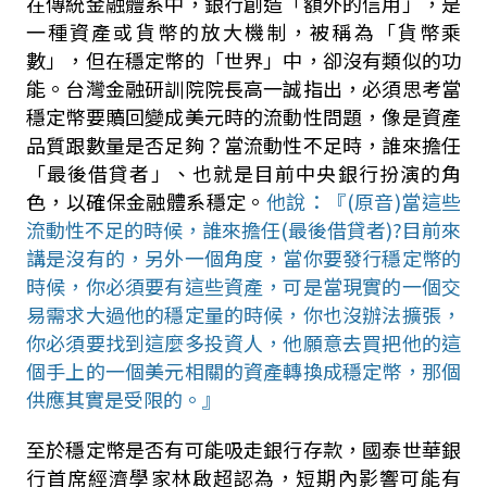
在傳統金融體系中，銀行創造「額外的信用」，是
一種資產或貨幣的放大機制，被稱為「貨幣乘
數」，但在穩定幣的「世界」中，卻沒有類似的功
能。台灣金融研訓院院長高一誠指出，必須思考當
穩定幣要贖回變成美元時的流動性問題，像是資產
品質跟數量是否足夠？當流動性不足時，誰來擔任
「最後借貸者」、也就是目前中央銀行扮演的角
色，以確保金融體系穩定。
他說：『
(
原音
)
當這些
流動性不足的時候，誰來擔任
(
最後借貸者
)?
目前來
講是沒有的，另外一個角度，當你要發行穩定幣的
時候，你必須要有這些資產，可是當現實的一個交
易需求大過他的穩定量的時候，你也沒辦法擴張，
你必須要找到這麼多投資人，他願意去買把他的這
個手上的一個美元相關的資產轉換成穩定幣，那個
供應其實是受限的。』
至於穩定幣是否有可能吸走銀行存款，國泰世華銀
行首席經濟學家林啟超認為，
短期內影響可能有