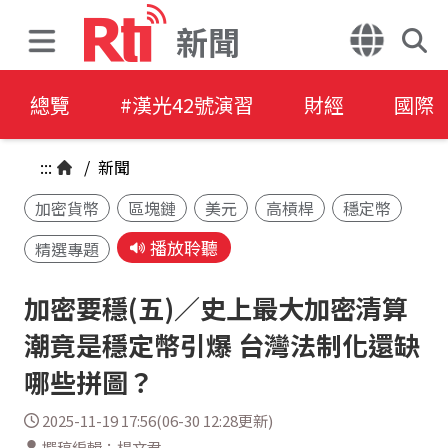
新聞
總覽
#漢光42號演習
財經
國際
:::
/
新聞
加密貨幣
區塊鏈
美元
高槓桿
穩定幣
播放聆聽
精選專題
加密要穩(五)／史上最大加密清算
潮竟是穩定幣引爆 台灣法制化還缺
哪些拼圖？
2025-11-19 17:56(06-30 12:28更新)
撰稿編輯：楊文君