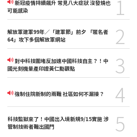
1
新冠疫情持續飆升 常見八大症狀 沒發燒也
可能感染
2
解放軍建軍99年／「建軍節」前夕 「匿名者
64」攻下多個解放軍網站
3
對中科技圍堵反加速中國科技自主？！中
國光刻機量產印證黃仁勳觀點
4
強制住院新制的兩難 社區如何不漏接？
5
科技監獄來了！中國出入境新規9/15實施 涉
管制技術者難出國門