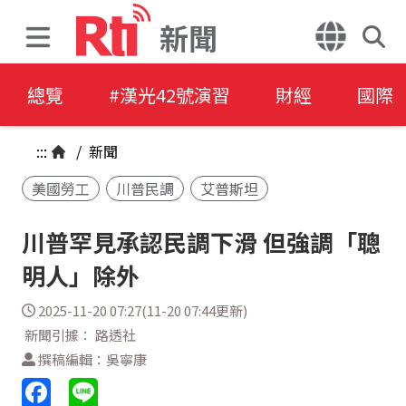
新聞
總覽
#漢光42號演習
財經
國際
:::
/
新聞
美國勞工
川普民調
艾普斯坦
川普罕見承認民調下滑 但強調「聰
明人」除外
2025-11-20 07:27(11-20 07:44更新)
新聞引據： 路透社
撰稿編輯：吳寧康