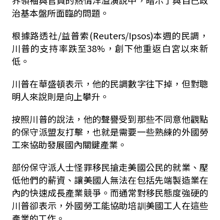
界領袖與官員的熱情洋溢演說中，暗示了與自己政
治基本盤所面臨的問題。
根據路透社/益普索(Reuters/Ipsos)本週的民調，
川普的支持率跌至38%，創下他重返白宮以來新
低。
川普在華盛頓表示，他的民調數字往下掉，但對聰
明人來說則是向上攀升。
按照川普的說法，他的聲譽受到那些不同意他觀點
的保守派盟友打擊，也就是需要一些熟練的外國勞
工來協助發展國內關鍵產業。
部份保守派人士怪罪移民搶走美國公民的就業、壓
低他們的薪資、讓美國人無法在包括先端製造業在
內的快速成長產業競爭。而通常對移民態度強硬的
川普卻表示，外國勞工能協助培訓美國工人在這些
產業的工作。