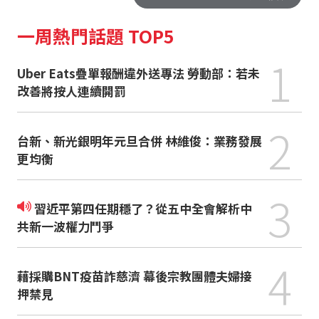
一周熱門話題 TOP5
1
Uber Eats疊單報酬違外送專法 勞動部：若未
改善將按人連續開罰
2
台新、新光銀明年元旦合併 林維俊：業務發展
更均衡
3
習近平第四任期穩了？從五中全會解析中
共新一波權力鬥爭
4
藉採購BNT疫苗詐慈濟 幕後宗教團體夫婦接
押禁見