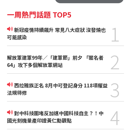
一周熱門話題 TOP5
1
新冠疫情持續飆升 常見八大症狀 沒發燒也
可能感染
2
解放軍建軍99年／「建軍節」前夕 「匿名者
64」攻下多個解放軍網站
3
西拉雅族正名 8月中可登記身分 118項權益
法規待修
4
對中科技圍堵反加速中國科技自主？！中
國光刻機量產印證黃仁勳觀點