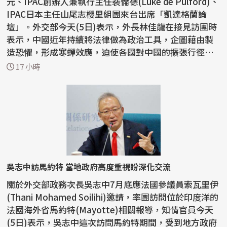
元、IPAC創辦人兼執行主任裴倫德(Luke de Pulford)、
IPAC日本主任山尾志櫻里組團來台出席「凱達格蘭論
壇」。外交部今天(5日)表示，外長林佳龍在接見訪團時
表示，中國近年持續將法律做為政治工具，企圖藉由製
造恐懼，形成寒蟬效應，迫使各國對中國的擴張行徑保
持沈默，因...
17 小時
吳志中訪馬約特 當地政府高度重視盼深化交流
關於外交部政務次長吳志中7月底應法國參議員索瓦里伊
(Thani Mohamed Soilihi)邀請，率團訪問位於印度洋的
法國海外省馬約特(Mayotte)相關報導，知情官員今天
(5日)表示，吳志中這次訪問馬約特期間，受到地方政府