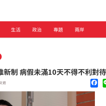
生活
政治
專題
兩岸
推新制 病假未滿10天不得不利對
文君