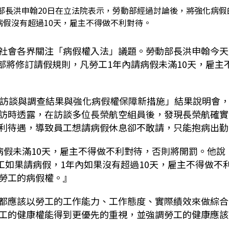
部長洪申翰20日在立法院表示，勞動部經過討論後，將強化病假
病假沒有超過10天，雇主不得做不利對待。
社會各界關注「病假權入法」議題。勞動部長洪申翰今天
動部將修訂請假規則，凡勞工1年內請病假未滿10天，雇主
件訪談與調查結果與強化病假權保障新措施」結果說明會
訪時透露，在訪談多位長榮航空組員後，發現長榮航確實
利待遇，導致員工想請病假休息卻不敢請，只能抱病出勤
病假未滿10天，雇主不得做不利對待，否則將開罰。他說
工如果請病假，1年內如果沒有超過10天，雇主不得做不
勞工的病假權。』
都應該以勞工的工作能力、工作態度、實際績效來做綜合
工的健康權能得到更優先的重視，並強調勞工的健康應該