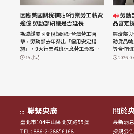
因應美國關稅補貼9行業勞工薪資
勞動部、經部建立強迫勞動貨
逾億 勞動部研議是否延長
品審定機
為減緩美國關稅調漲對台灣勞工衝
經濟部與
擊，勞動部去年祭出「僱用安定措
動貨品輸
施」，9大行業減班休息勞工最高可
等合作國
月領薪資差額7成補貼，至今年7月底
品輸入台
15 小時
2026-07
屆期已有617家、1萬勞工獲得1.1億
將參考國
元補助，勞動部今天(5日)表示，擬召
定會將在
開諮詢會研議是否繼續辦理。 美國關
不公平競
稅政策及匯率波動讓國內產業產生憂
產業公平競爭環
慮，為了穩定勞工就業，勞動部去年
分別發布
初推動僱...
業要點...
聯繫央廣
關於
:::
臺北市104中山區北安路55號
最新消
TEL : 886-2-28856168
採購公