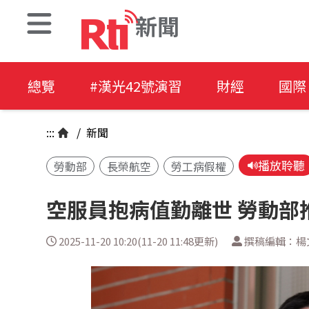
新聞
總覽
#漢光42號演習
財經
國際
:::
/
新聞
播放聆聽
勞動部
長榮航空
勞工病假權
空服員抱病值勤離世 勞動部
2025-11-20 10:20(11-20 11:48更新)
撰稿編輯：楊