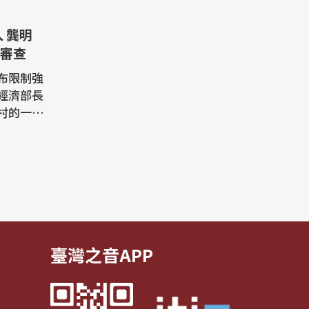
審查
公布限制強
經濟部長
村的一
動產品輸
共同主責
濟部收集
，並由勞
過就會交
臺灣之音APP