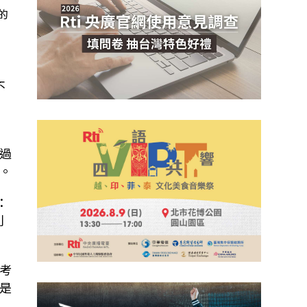
的
不
，
過
。
：
利
考
是