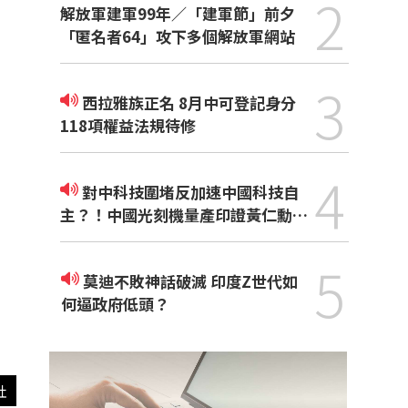
2
解放軍建軍99年／「建軍節」前夕
「匿名者64」攻下多個解放軍網站
3
西拉雅族正名 8月中可登記身分
118項權益法規待修
4
對中科技圍堵反加速中國科技自
主？！中國光刻機量產印證黃仁勳觀
點
5
莫迪不敗神話破滅 印度Z世代如
何逼政府低頭？
社