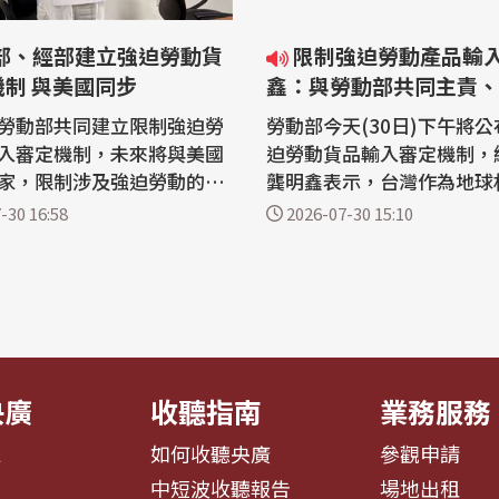
限制強迫勞動產品輸入 龔明
制 與美國同步
鑫：與勞動部共同主責、
勞動部共同建立限制強迫勞
勞動部今天(30日)下午將
入審定機制，未來將與美國
迫勞動貨品輸入審定機制，
家，限制涉及強迫勞動的產
龔明鑫表示，台灣作為地球
灣。勞動部表示，審定標準
員，會配合國際禁止強迫勞
-30 16:58
2026-07-30 15:10
際勞工組織(ILO)指標，審
入，目前原則上會與勞動部
30日完成審議，避免低價、
成立審定委員會進行，由經
爭商品流入市場，維護國內
或是其他國家提供相關案件
境。 經濟部與勞動部
動部啟動審議作業，一旦通
「強迫勞動貨品限制輸入作
由海關執行。 為落實與美方簽署的對
等貿易...
央廣
收聽指南
業務服務
息
如何收聽央廣
參觀申請
告
中短波收聽報告
場地出租