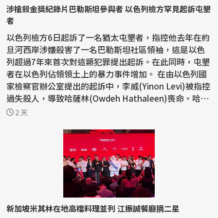
涉槍殺金獎紀錄片巴勒斯坦參與者 以色列檢方罕見起訴屯墾
者
以色列檢方6日起訴了一名猶太屯墾者，指控他去年在約
旦河西岸涉嫌殺害了一名巴勒斯坦社區領袖，這是以色
列超過7年來首次對這類犯罪提出起訴。在此同時，屯墾
者在以色列佔領領土上的暴力事件增加。 在由以色列國
家檢察官辦公室提出的起訴中，李威(Yinon Levi)被指控
過失殺人，導致哈薩林(Owdeh Hathaleen)喪命。哈薩
林...
2 天
新加坡米其林在地高檔料理並列 江振誠餐廳摘二星