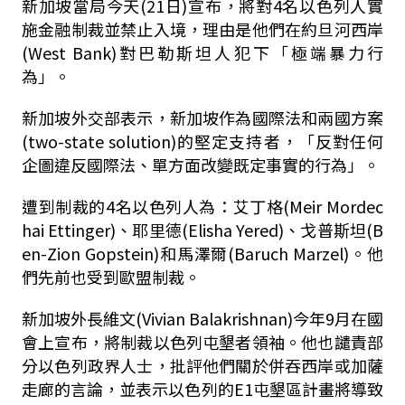
新加坡當局今天(21日)宣布，將對4名以色列人實
施金融制裁並禁止入境，理由是他們在約旦河西岸
(West Bank)對巴勒斯坦人犯下「極端暴力行
為」。
新加坡外交部表示，新加坡作為國際法和兩國方案
(two-state solution)的堅定支持者，「反對任何
企圖違反國際法、單方面改變既定事實的行為」。
遭到制裁的4名以色列人為：艾丁格(Meir Mordec
hai Ettinger)、耶里德(Elisha Yered)、戈普斯坦(B
en-Zion Gopstein)和馬澤爾(Baruch Marzel)。他
們先前也受到歐盟制裁。
新加坡外長維文(Vivian Balakrishnan)今年9月在國
會上宣布，將制裁以色列屯墾者領袖。他也譴責部
分以色列政界人士，批評他們關於併吞西岸或加薩
走廊的言論，並表示以色列的E1屯墾區計畫將導致