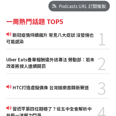
Podcasts URL 訂閱複製
一周熱門話題 TOP5
1
新冠疫情持續飆升 常見八大症狀 沒發燒也
可能感染
2
Uber Eats疊單報酬違外送專法 勞動部：若未
改善將按人連續開罰
3
HTC打造虛擬偶像 台灣娛樂首闢新賽道
4
習近平第四任期穩了？從五中全會解析中
共新一波權力鬥爭