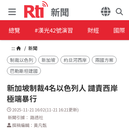
新聞
總覽
#漢光42號演習
財經
國際
:::
/
新聞
制裁以色列
新加坡
約旦河西岸
兩國方案
巴勒斯坦建國
新加坡制裁4名以色列人 譴責西岸
極端暴行
2025-11-21 16:02(11-21 16:21更新)
新聞引據： 路透社
撰稿編輯：黃凡甄