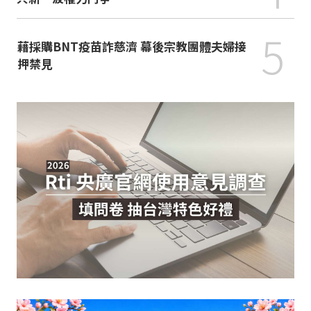
5
藉採購BNT疫苗詐慈濟 幕後宗教團體夫婦接
押禁見