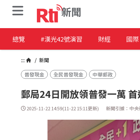
新聞
總覽
#漢光42號演習
財經
國際
:::
/
新聞
普發現金
全民普發現金
中華郵政
郵局24日開放領普發一萬 
2025-11-22 14:59(11-22 15:11更新)
新聞引據：中央