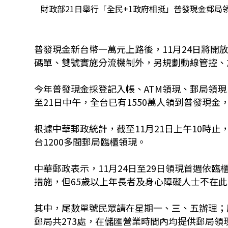
財政部21日舉行「全民+1政府相挺」普發現金郵
普發現金新台幣一萬元上路後，11月24日將
碼單、雙號實施分流機制外，另規劃動線管控、
今年普發現金採登記入帳、ATM領現、郵局領
至21日中午，全台已有1550萬人領到普發現金，
根據中華郵政統計，截至11月21日上午10時止，
台1200多間郵局臨櫃領現。
中華郵政表示，11月24日至29日領現首週依
措施，但65歲以上年長者及身心障礙人士不在
其中，尾數單號民眾請在星期一、三、五辦理；
郵局共273處，在儲匯營業時間內均提供郵局