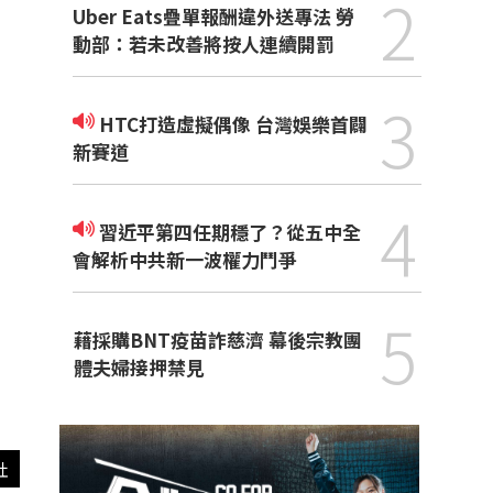
2
Uber Eats疊單報酬違外送專法 勞
動部：若未改善將按人連續開罰
3
HTC打造虛擬偶像 台灣娛樂首闢
新賽道
4
習近平第四任期穩了？從五中全
會解析中共新一波權力鬥爭
5
藉採購BNT疫苗詐慈濟 幕後宗教團
體夫婦接押禁見
社