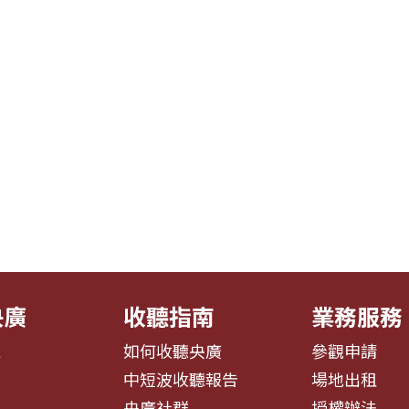
央廣
收聽指南
業務服務
息
如何收聽央廣
參觀申請
告
中短波收聽報告
場地出租
募
央廣社群
授權辦法