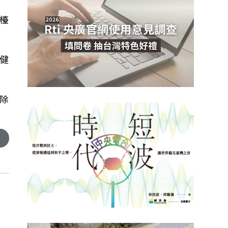
檯
健
除