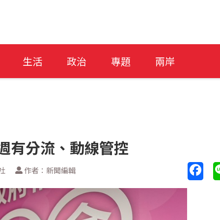
生活
政治
專題
兩岸
首週有分流、動線管控
社
作者：新聞編輯