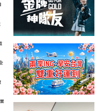
園
末
截
全
流
業