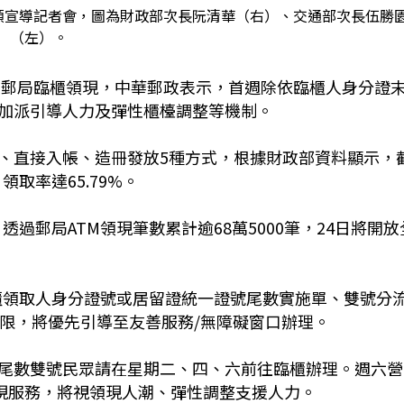
局領宣導記者會，圖為財政部次長阮清華（右）、交通部次長伍勝
（左）。
開放郵局臨櫃領現，中華郵政表示，首週除依臨櫃人身分證
加派引導人力及彈性櫃檯調整等機制。
現、直接入帳、造冊發放5種方式，根據財政部資料顯示，
領取率達65.79%。
透過郵局ATM領現筆數累計逾68萬5000筆，24日將開放
臨櫃領取人身分證號或居留證統一證號尾數實施單、雙號分
此限，將優先引導至友善服務/無障礙窗口辦理。
尾數雙號民眾請在星期二、四、六前往臨櫃辦理。週六營
領現服務，將視領現人潮、彈性調整支援人力。