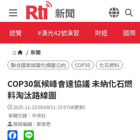
新聞
總覽
#漢光42號演習
財經
國際
:::
/
新聞
聯合國氣候變化綱要公約
COP30
化石燃料
COP30氣候峰會達協議 未納化石燃
料淘汰路線圖
2025-11-23 06:09(11-23 07:06更新)
新聞引據：中央社
撰稿編輯：鄭景懋