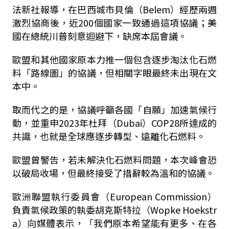
法新社報導，在巴西城市貝倫（Belem）經歷兩週
激烈協商後，近200個國家一致通過這項協議；美
國在總統川普刻意迴避下，缺席本屆會議。
歐盟和其他國家原本力推一個包含逐步淘汰化石燃
料「路線圖」的協議，但相關字眼最終未出現在文
本中。
取而代之的是，協議呼籲各國「自願」加速氣候行
動，並重申2023年杜拜（Dubai）COP28所達成的
共識，也就是全球應逐步轉型、遠離化石燃料。
歐盟曾警告，若未解決化石燃料問題，本次峰會恐
以破局收場，但最終接受了措辭較為溫和的協議。
歐洲聯盟執行委員會（European Commission）
負責氣候政策的執委胡克斯特拉（Wopke Hoekstr
a）向媒體表示，「我們原本希望能有更多、在各