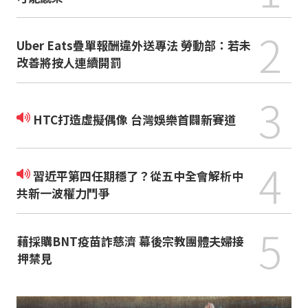
2
Uber Eats疊單報酬違外送專法 勞動部：若未
改善將按人連續開罰
3
HTC打造虛擬偶像 台灣娛樂首闢新賽道
4
習近平第四任期穩了？從五中全會解析中
共新一波權力鬥爭
5
藉採購BNT疫苗詐慈濟 幕後宗教團體夫婦接
押禁見