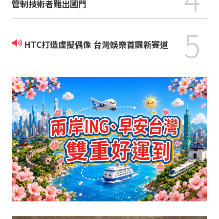
管制技術者難出國門
5
HTC打造虛擬偶像 台灣娛樂首闢新賽道