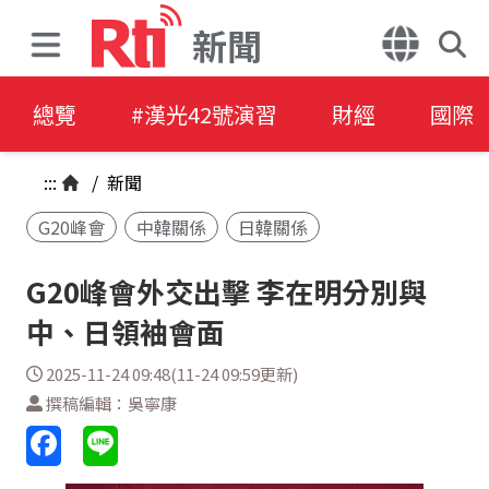
新聞
總覽
#漢光42號演習
財經
國際
:::
/
新聞
G20峰會
中韓關係
日韓關係
G20峰會外交出擊 李在明分別與
中、日領袖會面
2025-11-24 09:48(11-24 09:59更新)
撰稿編輯：吳寧康