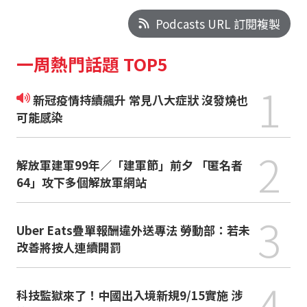
Podcasts URL 訂閱複製
一周熱門話題 TOP5
1
新冠疫情持續飆升 常見八大症狀 沒發燒也
可能感染
2
解放軍建軍99年／「建軍節」前夕 「匿名者
64」攻下多個解放軍網站
3
Uber Eats疊單報酬違外送專法 勞動部：若未
改善將按人連續開罰
4
科技監獄來了！中國出入境新規9/15實施 涉