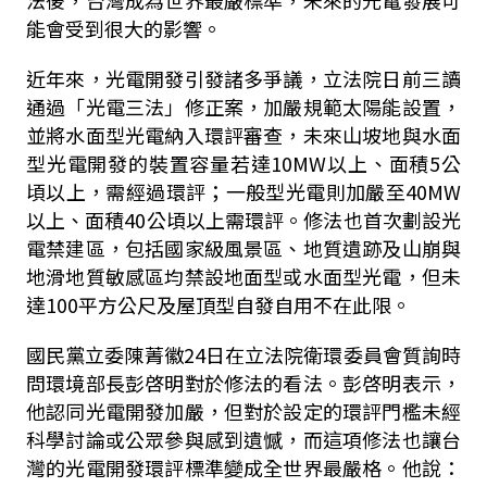
能會受到很大的影響。
近年來，光電開發引發諸多爭議，立法院日前三讀
通過「光電三法」修正案，加嚴規範太陽能設置，
並將水面型光電納入環評審查，未來山坡地與水面
型光電開發的裝置容量若達
10MW
以上、面積
5
公
頃以上，需經過環評；一般型光電則加嚴至
40MW
以上、面積
40
公頃以上需環評。修法也首次劃設光
電禁建區，包括國家級風景區、地質遺跡及山崩與
地滑地質敏感區均禁設地面型或水面型光電，但未
達
100
平方公尺及屋頂型自發自用不在此限。
國民黨立委陳菁徽
24
日在立法院衛環委員會質詢時
問環境部長彭啓明對於修法的看法。彭啓明表示，
他認同光電開發加嚴，但對於設定的環評門檻未經
科學討論或公眾參與感到遺憾，而這項修法也讓台
灣的光電開發環評標準變成全世界最嚴格。他說：