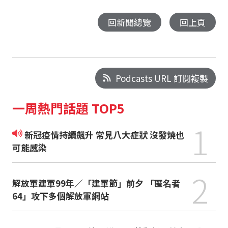
回新聞總覽
回上頁
Podcasts URL 訂閱複製
一周熱門話題 TOP5
1
新冠疫情持續飆升 常見八大症狀 沒發燒也
可能感染
2
解放軍建軍99年／「建軍節」前夕 「匿名者
64」攻下多個解放軍網站