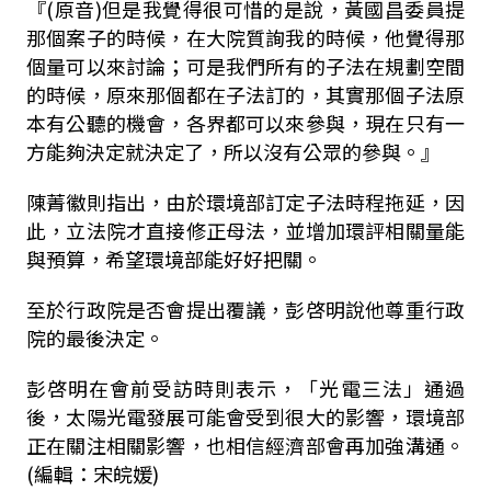
『
(
原音
)
但是我覺得很可惜的是說，黃國昌委員提
那個案子的時候，在大院質詢我的時候，他覺得那
個量可以來討論；可是我們所有的子法在規劃空間
的時候，原來那個都在子法訂的，其實那個子法原
本有公聽的機會，各界都可以來參與，現在只有一
方能夠決定就決定了，所以沒有公眾的參與。』
陳菁徽則指出，由於環境部訂定子法時程拖延，因
此，立法院才直接修正母法，並增加環評相關量能
與預算，希望環境部能好好把關。
至於行政院是否會提出覆議，彭啓明說他尊重行政
院的最後決定。
彭啓明在會前受訪時則表示，「光電三法」通過
後，太陽光電發展可能會受到很大的影響，環境部
正在關注相關影響，也相信經濟部會再加強溝通。
(編輯：宋皖媛)