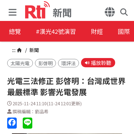
新聞
總覽
#漢光42號演習
財經
國際
:::
/
新聞
播放聆聽
太陽光電
彭啓明
環評法
光電三法修正 彭啓明：台灣成世界
最嚴標準 影響光電發展
2025-11-24 11:10(11-24 12:01更新)
撰稿編輯：劉品希