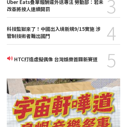
3
Uber Eats疊單報酬違外送專法 勞動部：若未
改善將按人連續開罰
4
科技監獄來了！中國出入境新規9/15實施 涉
管制技術者難出國門
5
HTC打造虛擬偶像 台灣娛樂首闢新賽道