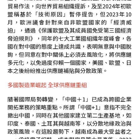
貿易作法，向世界貿易組織提訴，及至
2024
年初歐
盟稱基於「技術原因」暫停提告，但
2023
年
10
月，歐洲議會針對來自非歐盟國家的「經濟威
迫」，通過《保護歐盟及其成員國免受第三國經濟
脅迫規則》，同年的七大工業國組織年度峰會，各
國在對中國的態度上達成共識，表明無意與中國脫
鉤，但同意在對中關係上必須去風險化，將供應鏈
多元化，以免過度仰賴一個國家，美國、歐盟、日
本之後紛紛推出供應鏈補貼與分散政策。
多國製造業崛起
全球供應鏈重組
隨著國際局勢轉變，「中國＋
1
」已成為跨國企業
開拓業務的策略重點。所謂「中國
+1
」意指不完全
撤出中國，同時在其他國家建立第二生產基地，如
印度、泰國、土耳其與越南等，以分散地緣政治與
政策風險。在這股趨勢下，越南成為最大受益者之