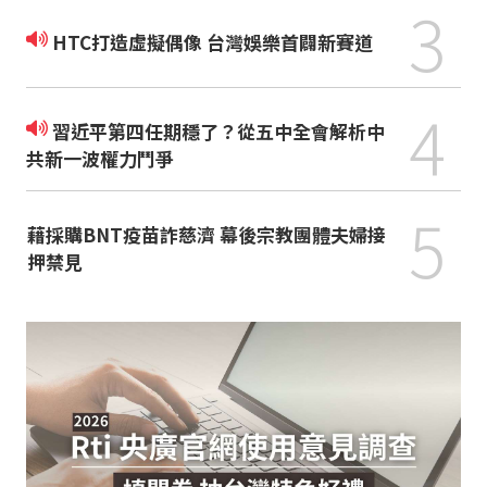
3
HTC打造虛擬偶像 台灣娛樂首闢新賽道
4
習近平第四任期穩了？從五中全會解析中
共新一波權力鬥爭
5
藉採購BNT疫苗詐慈濟 幕後宗教團體夫婦接
押禁見