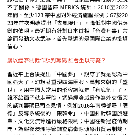
不了關係。德國智庫
MERICS
統計，
2010
至
2022
年間，至少
123
宗中國對外經濟施壓案例；
G7
於
20
23
年首次明確提出「去風險化」，降低對中國供應
鏈的依賴。最近期有針對日本首相「台灣有事」言
論而發動文攻武嚇，首先擊退的是國際企業的投資
信心。
屢以經濟制裁作談判籌碼
誰會坐以待斃？
習近平上台後提出「中國夢」，說穿了就是認為中
國強大了，幻想著重現四海臣服、萬邦來朝的「盛
世」。用中國人常用的形容詞就是「有底氣」了，
誰不給面子就走著瞧，透過經濟威脅作為外交衝突
的談判籌碼已司空見慣，例如
2016
年南韓部署「薩
德」反導系統後的「限韓令」，中國針對韓國旅遊
業、文化交流等進行嚴格限制；中國在新冠疫情期
間，為報復澳洲呼籲調查病毒源頭祭出貿易制裁，