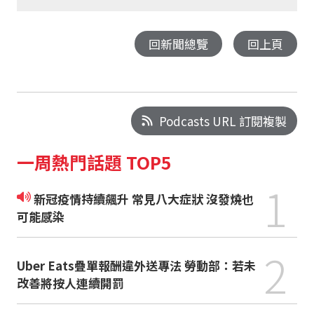
回新聞總覽
回上頁
Podcasts URL 訂閱複製
一周熱門話題 TOP5
1
新冠疫情持續飆升 常見八大症狀 沒發燒也
可能感染
2
Uber Eats疊單報酬違外送專法 勞動部：若未
改善將按人連續開罰