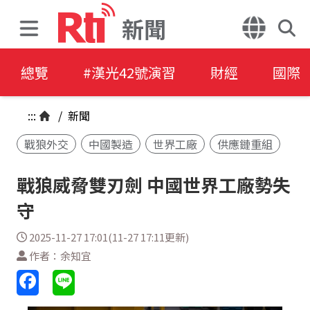
新聞
總覽
#漢光42號演習
財經
國際
:::
/
新聞
戰狼外交
中國製造
世界工廠
供應鏈重組
戰狼威脅雙刃劍 中國世界工廠勢失
守
2025-11-27 17:01(11-27 17:11更新)
作者：余知宜