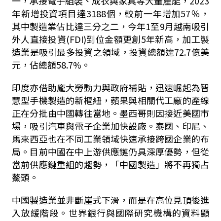
一，承接電子組裝、成衣與家具等大量產能，
2023
年新增投資項目達
3188
個，較前一年增加
57
％，
其中製造業佔比達三分之二，今年
1
至
9
月越南吸引
外人直接投資
(FDI)
到位金額更創
5
年新高，加工製
造業是吸引最多投資之領域，投資總額達
72.7
億美
元，佔總額
58.7%
。
印度亦借助龐大勞動力與政府補貼，迅速崛起為智
慧型手機製造的新樞紐，蘋果與相關代工廠的產線
正在分批由中國轉往當地。墨西哥則因接近美國市
場，吸引汽車與電子企業加快設廠。泰國、印尼、
馬來西亞也在不同工業領域快速承接跨國企業的布
局。目前中國在中上游供應鏈仍具深厚優勢，但從
當前供應鏈重組的趨勢，「中國製造」將不再獨占
鰲頭。
中國製造業並非斷崖式下滑，而是在高位見頂後進
入放緩階段。世界銀行與國際研究機構的資料顯