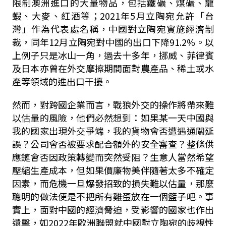
限制澳洲進口的大量物品，包括鐵礦、煤礦、龍
蝦、大麥、紅酒等；
2021
年
5
月立陶宛允許「台
灣」作為代表處名稱，中國對立陶宛實施經濟制
裁，同年
12
月立陶宛對中國的出口下降
91.2%
。以
上例子只是冰山一角，過去十多年，挪威、菲律賓
及日本亦曾在外交摩擦期間面對農產品、稀土或水
產等領域的進出口干擾。
然而，對跨國企業而言，戰狼外交的操作將帶來難
以估量的風險，他們必然想到：如果某一天中國與
我的國家出現外交爭端，我的貨物會否遭遇通關延
誤？公司會否被要求配合額外的安全審查？整條供
應鏈會否因政策轉變而突然受阻？生意人當然希望
壓縮生產成本，但如果價廉物美伴隨著太多不確定
因素，而危機一旦爆發招致的損失難以估量，那麼
聰明的做法便是不把所有雞蛋放在一個籃子吧。事
實上，面對中國的經濟脅迫，受影響的國家也作出
還擊，如
2022
年歐洲聯盟就中國對立陶宛的歧視性