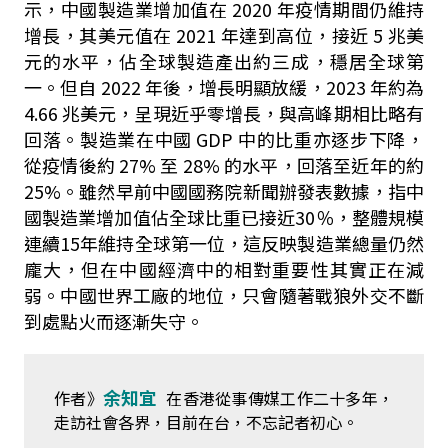
示，中國製造業增加值在
2020
年疫情期間仍維持
增長，其美元值在
2021
年達到高位，接近
5
兆美
元的水平，佔全球製造產出約三成，穩居全球第
一。但自
2022
年後，增長明顯放緩，
2023
年約為
4.66
兆美元，呈現近乎零增長，與高峰期相比略有
回落。製造業在中國
GDP
中的比重亦逐步下降，
從疫情後約
27%
至
28%
的水平，回落至近年的約
25%
。雖然早前中國國務院新聞辦發表數據，指中
國製造業增加值佔全球比重已接近
30
％，整體規模
連續
15
年維持全球第一位，這反映製造業總量仍然
龐大，但在中國經濟中的相對重要性其實正在減
弱。中國世界工廠的地位，只會隨著戰狼外交不斷
到處點火而逐漸失守。
余知宜
作者》
在香港從事傳媒工作二十多年，
走訪社會各界，目前在台，不忘記者初心。