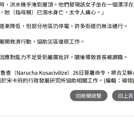
時，洪水幾乎淹到屋頂。他們發現該女子坐在一個漂浮在
，她（指母親）已溺水身亡，太令人痛心。」
逐漸降低，但部分地區仍停電，許多街道仍無法通行。
展開救濟行動，協助災區復原工作。
因應對能力不足受到嚴厲批評，隨後導致首長被調職。
（Narucha Kosacivilize）26日簽署命令，將合艾縣
la）調至隸屬於宋卡府的行政發展研究所協助相關工作。(編輯：楊翎
回新聞總覽
回上頁