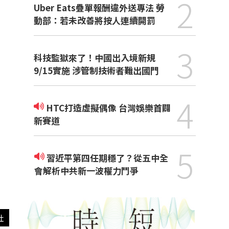
2
Uber Eats疊單報酬違外送專法 勞
動部：若未改善將按人連續開罰
3
科技監獄來了！中國出入境新規
9/15實施 涉管制技術者難出國門
4
HTC打造虛擬偶像 台灣娛樂首闢
新賽道
5
習近平第四任期穩了？從五中全
會解析中共新一波權力鬥爭
社