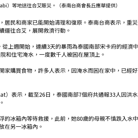
rabi）等地送往合艾賑災。（泰南台商會長丘應華提供）
，居民和商家已能開始清理和復原。泰南台商表示，重災
續運往合艾，展開救濟行動。
）報導，從上週開始，連續3天的暴雨為泰國南部宋卡府的經濟
致醫院和住宅淹水，一度數千人被困在屋頂上。
開家購買食物，許多人表示，因淹水而困在家中，已經好
kulkiat）表示，截至26日，泰國南部7個府共通報33人因洪
。
浮的冰箱內等待救援，此前，她80歲的母親不慎跌入水
放在另一冰箱內。