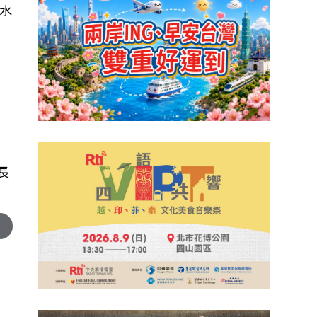
水
長
)