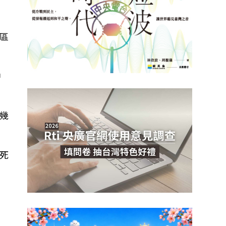
區
中
幾
水死
中