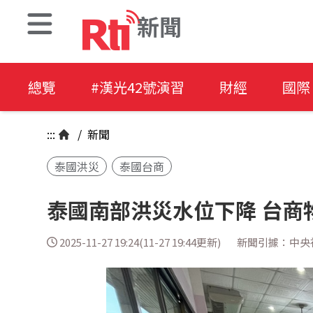
新聞
總覽
#漢光42號演習
財經
國際
:::
/
新聞
泰國洪災
泰國台商
泰國南部洪災水位下降 台商
2025-11-27 19:24(11-27 19:44更新)
新聞引據：中央