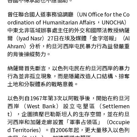
各國不得承認也不應協助。
曾任聯合國人道事務協調廳（UN Office for the Co
ordination of Humanitarian Affairs，UNOCHA）
中東北非區域辦事處主任的外交和國際法教授納薩
爾（Iyad Nasr）27日在埃及媒體「金字塔報」（Al
Ahram）分析，約旦河西岸屯民暴力行為益發嚴重
的背後操縱勢力。
納薩爾首先斷言，以色列屯民在約旦河西岸的暴力
行為並非孤立現象，而是隱藏改造人口結構、掠奪
土地和分裂體系的戰略意義。
以色列自1967年第3次以阿戰爭後，開始在約旦河
西岸（West Bank）設立屯墾區（Settlemen
t），企圖擠壓巴勒斯坦人的生存空間，並在約旦
河西岸和加薩走廊設置「軍事占領區」（Occupie
d Territories）。自2006年起，更大量移入以色列