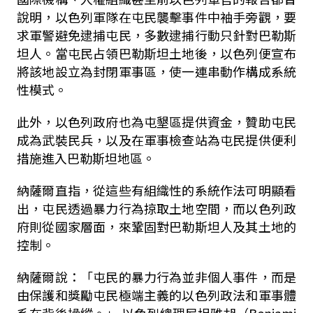
說明，以色列軍隊在屯民襲擊事件中袖手旁觀，要
求軍警避免逮捕屯民，多數逮捕行動只針對巴勒斯
坦人。當屯民占領巴勒斯坦土地後，以色列便宣布
將該地設立為封閉軍事區，使一連串動作構成系統
性模式。
此外，以色列政府也為屯墾區提供資金，贊助屯民
成為武裝民兵，以及在軍事檢查站為屯民提供便利
措施進入巴勒斯坦地區。
納薩爾直指，從這些有組織性的系統作法可明顯看
出，屯民透過暴力行為掠取土地空間，而以色列政
府則從國家層面，來鞏固對巴勒斯坦人及其土地的
控制。
納薩爾說：「屯民的暴力行為並非個人事件，而是
由保護和獎勵屯民極端主義的以色列政法和軍事體