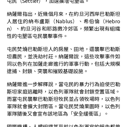
屯民（Settler），加速擴增屯墾區。
納薩爾指出，近幾個月來，在約旦河西岸巴勒斯坦
人居住的納布盧斯（Nablus）、希伯倫（Hebro
n）、約旦河谷和耶路撒冷郊區，頻繁出現有組織
性的屯墾區屯民襲擊事件。
屯民焚燒巴勒斯坦人的房屋、田地，還襲擊巴勒斯
坦農民，並洗劫村莊。納薩爾說，這些攻擊事件如
同以色列在加薩走廊進行的軍事行動，包括大規模
逮捕、封鎖、突襲和摧毀基礎設施。
納薩爾進一步解釋說，當屯民的暴力行為迫使巴勒
斯坦家庭逃離時，以色列軍隊就會封鎖空置區域。
而當屯民襲擊巴勒斯坦牧民並占領牧場時，以色列
軍隊就會擴大封閉區。當屯民焚燒果園時，以色列
軍隊隨後又會宣布該地區為「安全緩衝區」。
國際機構、人權組織甚至前以色列軍官的報告都曾