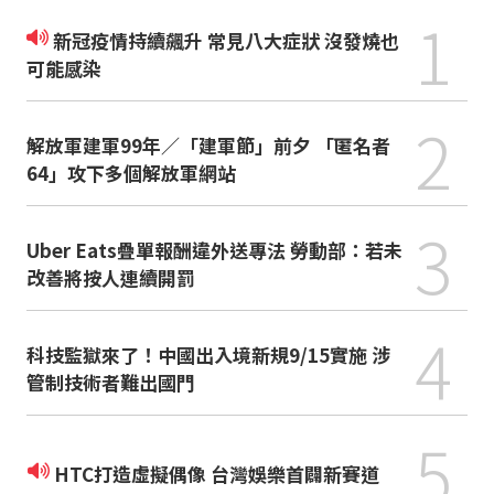
1
新冠疫情持續飆升 常見八大症狀 沒發燒也
可能感染
2
解放軍建軍99年／「建軍節」前夕 「匿名者
64」攻下多個解放軍網站
3
Uber Eats疊單報酬違外送專法 勞動部：若未
改善將按人連續開罰
4
科技監獄來了！中國出入境新規9/15實施 涉
管制技術者難出國門
5
HTC打造虛擬偶像 台灣娛樂首闢新賽道