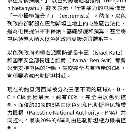
系在背後操縱。」 以色列總理尼坦雅胡（Benjami
n Netanyahu）數次表示，行使暴力的屯民僅是
「一小撮極端分子」（extremists）。然而，以色
列政府卻將設在巴勒斯坦土地上的屯墾區合法化，
還為屯民提供軍事保護、基礎設施和預算，甚至將
屯民領導人納入以色列政府高級決策體系中。
以色列政府的極右派國防部長卡茲（Israel Katz）
和國家安全部長班吉維爾（Itamar Ben Gvir）都曾
公開支持屯民的行動，鼓吹完全占有西岸的C區，
宣稱要消滅巴勒斯坦村莊。
現在的約旦河西岸被分為三個不同的區域A、B、
C。C區面積最大，約有60%，完全由以色列控
制。面積約20%的B區由以色列和巴勒斯坦民族權
力機構（Palestine National Authority，PNA）共
同控制。最後20%的A區則由巴勒斯坦權力機構控
制。