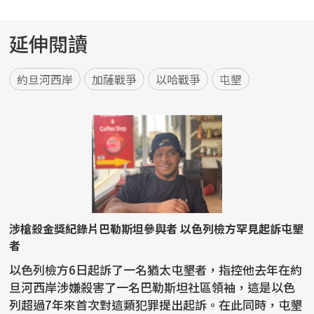
延伸閱讀
約旦河西岸
加薩戰爭
以哈戰爭
屯墾
涉槍殺金獎紀錄片巴勒斯坦參與者 以色列檢方罕見起訴屯墾
者
以色列檢方6日起訴了一名猶太屯墾者，指控他去年在約
旦河西岸涉嫌殺害了一名巴勒斯坦社區領袖，這是以色
列超過7年來首次對這類犯罪提出起訴。在此同時，屯墾