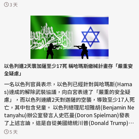
談。 ...
3 天
以色列連2天襲加薩至少17死 稱哈瑪斯繳械計畫存「嚴重安
全疑慮」
一名以色列官員表示，以色列已經針對與哈瑪斯(Hama
s)達成的解除武裝協議，向白宮表達了「嚴重的安全疑
慮」，而以色列連續2天對迦薩的空襲，導致至少17人死
亡，其中包含兒童。 以色列總理尼坦雅胡(Benjamin Ne
tanyahu)辦公室發言人史匹曼(Doron Spielman)發表
了上述言論，這是自從美國總統川普(Donald Trump)宣
布這...
5 天