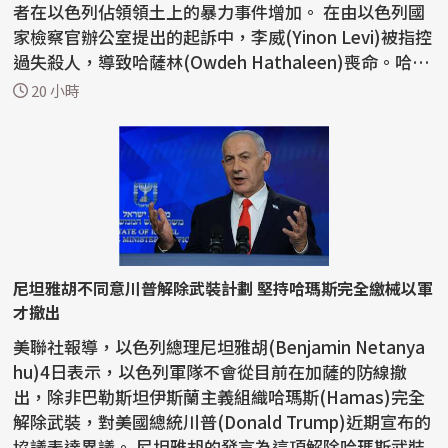
者在以色列佔領領土上的暴力事件增加。 在由以色列國
家檢察官辦公室提出的起訴中，李威(Yinon Levi)被指控
過失殺人，導致哈薩林(Owdeh Hathaleen)喪命。哈薩
林...
20 小時
尼坦雅胡不同意川普解除武裝計劃 堅持哈瑪斯完全繳械以軍
才撤出
美聯社報導，以色列總理尼坦雅胡(Benjamin Netanya
hu)4日表示，以色列軍隊不會從目前在加薩的防線撤
出，除非巴勒斯坦伊斯蘭主義組織哈瑪斯(Hamas)完全
解除武裝，對美國總統川普(Donald Trump)近期宣布的
協議表達異議。 尼坦雅胡的發言為這項解除哈瑪斯武裝