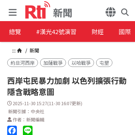
新聞
總覽
#漢光42號演習
財經
國際
:::
/
新聞
約旦河西岸
加薩戰爭
以哈戰爭
屯墾
西岸屯民暴力加劇 以色列擴張行動
隱含戰略意圖
2025-11-30 15:27(11-30 16:07更新)
新聞引據：中央社
作者：新聞編輯