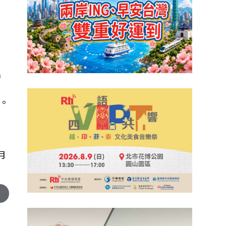
戶
。
月