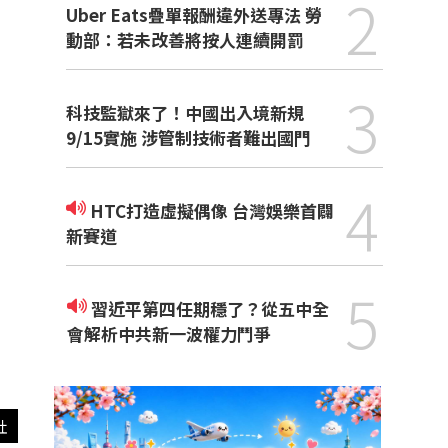
2
Uber Eats疊單報酬違外送專法 勞
動部：若未改善將按人連續開罰
3
科技監獄來了！中國出入境新規
9/15實施 涉管制技術者難出國門
4
HTC打造虛擬偶像 台灣娛樂首闢
新賽道
5
習近平第四任期穩了？從五中全
會解析中共新一波權力鬥爭
社