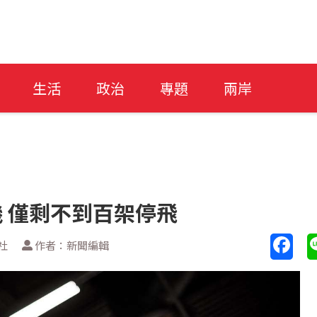
生活
政治
專題
兩岸
機 僅剩不到百架停飛
社
作者：新聞編輯