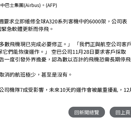
士集團(Airbus)。(AFP)
週要求立即維修全球A320系列客機中的6000架，公司表
仍因緊急軟體更新而停飛。
多數飛機現已完成必要修正。」 「我們正與航空公司客
保它們能恢復運作。」 空巴公司11月28日要求客戶採取
告一度引發外界擔憂，認為數以百計的飛機恐需長期停飛
取消的航班極少，甚至是沒有。
則表示，公司機隊7成受影響，未來10天的運作會被嚴重擾亂，12
回新聞總覽
回上頁