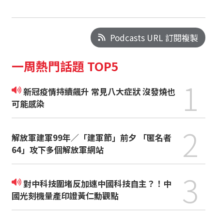
Podcasts URL 訂閱複製
一周熱門話題 TOP5
1
新冠疫情持續飆升 常見八大症狀 沒發燒也
可能感染
2
解放軍建軍99年／「建軍節」前夕 「匿名者
64」攻下多個解放軍網站
3
對中科技圍堵反加速中國科技自主？！中
國光刻機量產印證黃仁勳觀點