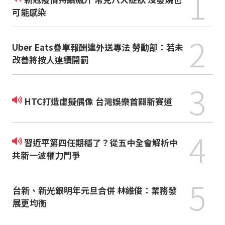
1
可能感染
2
Uber Eats疊單報酬違外送專法 勞動部：若未
改善將按人連續開罰
3
HTC打造虛擬偶像 台灣娛樂首闢新賽道
4
習近平第四任期穩了？從五中全會解析中
共新一波權力鬥爭
5
台新、新光銀明年元旦合併 林維俊：業務發
展更均衡