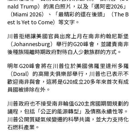
nald Trump）的黑白照片，以及「邁阿密2026」
（Miami 2026）、「最精彩的還在後頭」（The B
est Is Yet to Come）等文字。
川普拒絕讓美國官員出席上月在南非約翰尼斯堡
（Johannesburg）舉行的G20峰會，並譴責南非
後種族隔離時期政府對待白人少數族群的方式。
明年G20峰會將在川普位於美國佛羅里達州多羅
（Doral）的高爾夫俱樂部舉行，川普也已表示不
歡迎南非與會，這將是G20成立20多年來首次有成
員國被排除在外。
川普政府也不接受南非輪值G20主席國期間規劃的
議程，包括「公正的能源轉型」及債務永續性等。
川普公開質疑氣候變遷的科學共識，並大力支持化
石燃料產業。