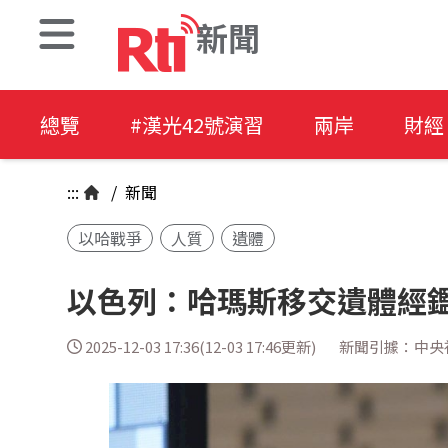
新聞
總覽
#漢光42號演習
兩岸
財經
:::
/
新聞
以哈戰爭
人質
遺體
以色列：哈瑪斯移交遺體經
2025-12-03 17:36(12-03 17:46更新)
新聞引據：中央