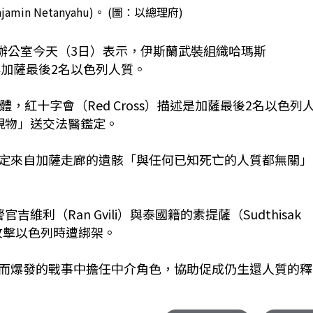
min Netanyahu)。 (圖：以總理府)
ahu）辦公室今天（3日）表示，伊斯蘭武裝組織哈瑪斯
非加薩最後2名以色列人質。
，紅十字會（Red Cross）描述是加薩最後2名以色列
現物」送交法醫鑑定。
定來自加薩走廊的遺骸「與任何已知死亡的人質都無關」
利（Ran Gvili）與泰國籍的素提薩（Sudthisak
瑪斯攻擊以色列時遭綁架。
而爆發的戰事中擔任中介角色，協助促成仍生還人質的釋