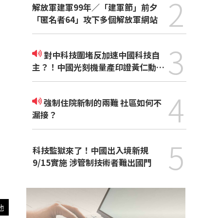
2
解放軍建軍99年／「建軍節」前夕
「匿名者64」攻下多個解放軍網站
3
對中科技圍堵反加速中國科技自
主？！中國光刻機量產印證黃仁勳觀
點
4
強制住院新制的兩難 社區如何不
漏接？
5
科技監獄來了！中國出入境新規
9/15實施 涉管制技術者難出國門
他