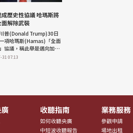
達成歷史性協議 哈瑪斯將
全面解除武裝
(Donald Trump)30日
一項哈瑪斯(Hamas)「全面
」協議，稱此舉是邁向加薩
政府的關鍵一步。 川普在
-31 07:13
群(Truth Social)發文
，和平理事會(Board of
e)達成一項對哈瑪斯與加薩所有
團體全面解除武裝的歷史性
表示將會分階段來解除武
央廣
收聽指南
業務服務
息
如何收聽央廣
參觀申請
告
中短波收聽報告
場地出租