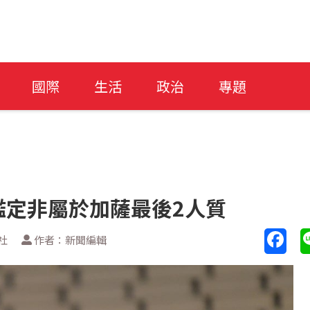
國際
生活
政治
專題
鑑定非屬於加薩最後2人質
社
作者：新聞編輯