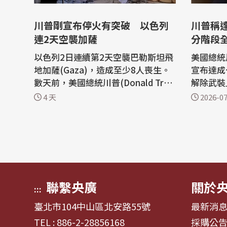
川普剛宣布停火有突破 以色列
川普稱
連2天空襲加薩
分階段
以色列2日連續第2天空襲巴勒斯坦飛
美國總統川普
地加薩(Gaza)，造成至少8人喪生。
宣布達成
數天前，美國總統川普(Donald Tru
解除武裝
mp)剛宣布，去年簽署的加薩停火協
新巴勒斯坦
4 天
2026-07
議，已在落實方面取得突破。 路透社
自家的真實社
和法新社報導，巴勒斯坦衛生官員表
說，「今天
示，以色列戰機分別在加薩市(Gaza
Peac
City)及迪爾巴拉(Deir al-Balah)發動
其他武裝
空襲行動。 在加薩走廊中部的迪爾巴
協議」，
拉...
裝。 ...
聯繫央廣
關於
:::
臺北市104中山區北安路55號
最新消
TEL : 886-2-28856168
採購公