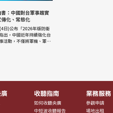
白書：中國對台軍事趨實
宣傳化、常態化
4日)公布「2026年版防衛
指出，中國近年持續強化台
事活動，不僅將軍機、軍艦
化，更透過大規模軍演，持
加壓力。白皮書分析，此舉
打擊賴清德政府、牽制美國
安全合作，以及加劇台灣社
國
任研究官杉浦康之的分析指
央廣
收聽指南
業務服務
息
如何收聽央廣
參觀申請
告
中短波收聽報告
場地出租