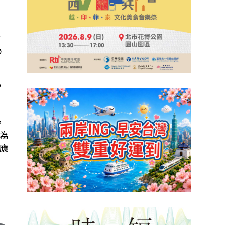
公
為
，
，
為
應