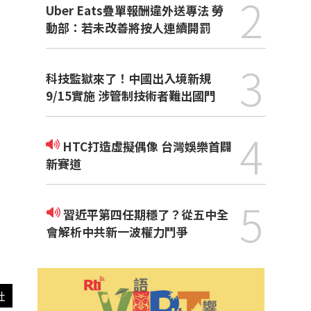
2
Uber Eats疊單報酬違外送專法 勞
動部：若未改善將按人連續開罰
3
科技監獄來了！中國出入境新規
9/15實施 涉管制技術者難出國門
4
HTC打造虛擬偶像 台灣娛樂首闢
新賽道
5
習近平第四任期穩了？從五中全
會解析中共新一波權力鬥爭
社