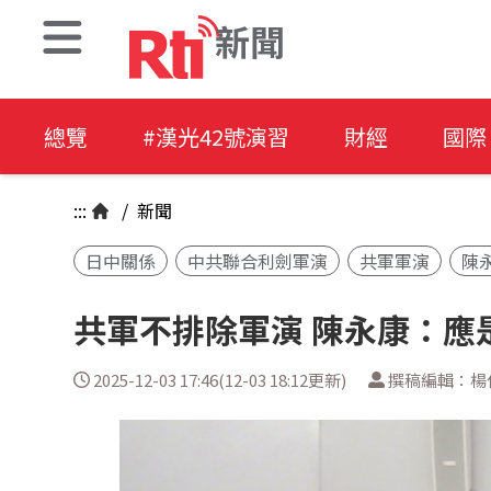
新聞
總覽
#漢光42號演習
財經
國際
:::
/
新聞
日中關係
中共聯合利劍軍演
共軍軍演
陳
共軍不排除軍演 陳永康：應
2025-12-03 17:46(12-03 18:12更新)
撰稿編輯：楊