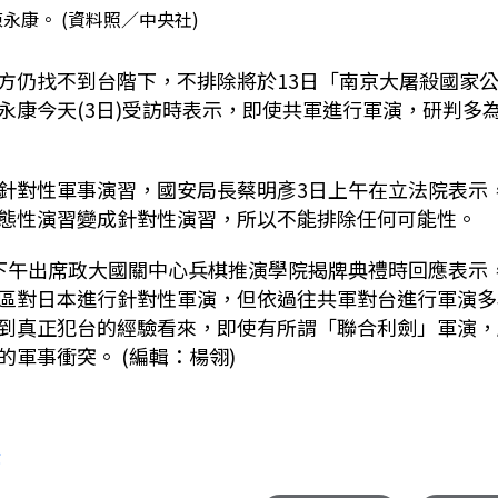
永康。 (資料照／中央社)
方仍找不到台階下，不排除將於13日「南京大屠殺國家
永康今天(3日)受訪時表示，即使共軍進行軍演，研判多
針對性軍事演習，國安局長蔡明彥3日上午在立法院表示
態性演習變成針對性演習，所以不能排除任何可能性。
下午出席政大國關中心兵棋推演學院揭牌典禮時回應表示
區對日本進行針對性軍演，但依過往共軍對台進行軍演多
到真正犯台的經驗看來，即使有所謂「聯合利劍」軍演，
軍事衝突。 (編輯：楊翎)
作