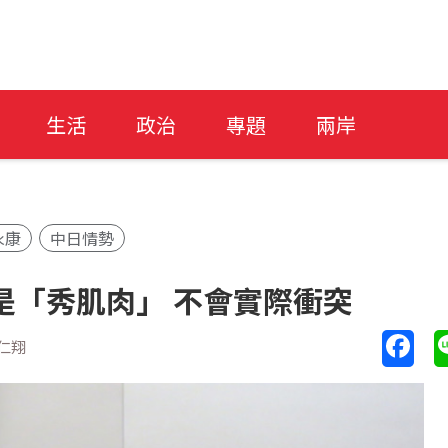
生活
政治
專題
兩岸
永康
中日情勢
是「秀肌肉」 不會實際衝突
仁翔