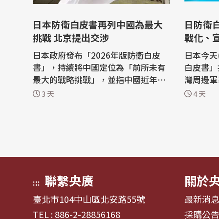
日本防衛白皮書再列中國為最大
日防衛
挑戰 北京提出交涉
戰化、
日本政府發布「2026年版防衛白皮
日本今天(
書」，持續將中國定位為「前所未有
白皮書」
最大的戰略挑戰」，並指中國近年持
灣周邊軍
續強化台灣周邊軍事活動。中國外交
部署常態
3 天
4 天
部今天(5日)表示強烈不滿，已向日本
續對台施
提出外交交涉。 據陸媒環球網報導，
主要在於
日本政府昨天發布「2026年版防衛白
深化對台
皮書」，日媒提問中國外交部對此有
會分裂。 白皮書引用防衛研究所中
何評論。 中國外交部發言人林劍今天
研究室主
表...
出，中...
聯繫央廣
關於
:::
臺北市104中山區北安路55號
最新消
TEL : 886-2-28856168
採購公