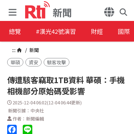
新聞
總覽
#漢光42號演習
財經
國際
:::
/
新聞
華碩
資安
駭客攻擊
傳遭駭客竊取1TB資料 華碩：手機
相機部分原始碼受影響
2025-12-04 06:02(12-04 06:44更新)
新聞引據：中央社
作者：新聞編輯