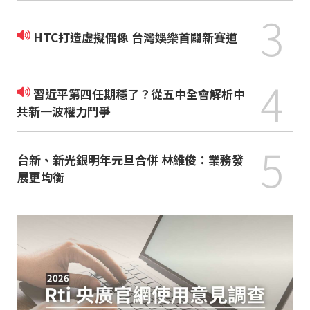
3
HTC打造虛擬偶像 台灣娛樂首闢新賽道
4
習近平第四任期穩了？從五中全會解析中
共新一波權力鬥爭
5
台新、新光銀明年元旦合併 林維俊：業務發
展更均衡