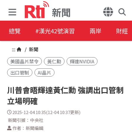
新聞
總覽
#漢光42號演習
兩岸
財經
:::
/
新聞
美國晶片禁令
黃仁勳
輝達NVIDIA
出口管制
AI晶片
川普會晤輝達黃仁勳 強調出口管制
立場明確
2025-12-04 10:35(12-04 10:37更新)
新聞引據：中央社
作者：新聞編輯