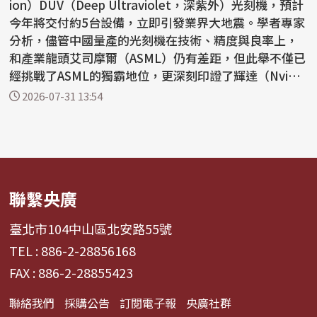
ion）DUV（Deep Ultraviolet，深紫外）光刻機，預計
今年將交付約5台設備，立即引發業界大地震。學者專家
分析，儘管中國量產的光刻機在技術、精度與良率上，
和產業龍頭艾司摩爾（ASML）仍有差距，但此舉不僅已
經挑戰了ASML的獨霸地位，更深刻印證了輝達（Nvidi
a）創...
2026-07-31 13:54
聯繫央廣
臺北市104中山區北安路55號
TEL : 886-2-28856168
FAX : 886-2-28855423
聯絡我們
採購公告
訂閱電子報
央廣社群