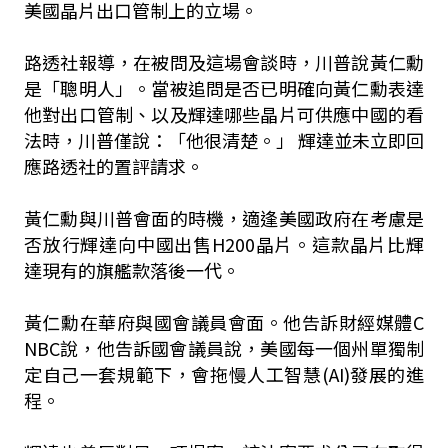
美國晶片出口管制上的立場。
路透社報導，在被問及這場會談時，川普說黃仁勳
是「聰明人」。當被追問是否已明確向黃仁勳表達
他對出口管制、以及輝達哪些晶片可供應中國的看
法時，川普僅說：「他很清楚。」 輝達並未立即回
應路透社的置評請求。
黃仁勳與川普會面的時機，適逢美國政府在考慮是
否放行輝達向中國出售H200晶片。這款晶片比輝
達現有的旗艦款落後一代。
黃仁勳在華府與國會議員會面。他告訴財經媒體C
NBC說，他告訴國會議員說，美國每一個州單獨制
定自己一套規範下，會拖慢人工智慧(AI)發展的進
程。