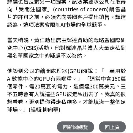
輝達也曾反對另一項提案，該法案要求公司在取得
向「受關注國家」(countries of concern)銷售晶
片的許可之前，必須先向美國客戶提出銷售。輝達
認為，這項法案會限制AI市場的全球競爭。
當天稍晚，黃仁勳出席由輝達資助的戰略暨國際研
究中心(CSIS)活動，他對輝達晶片遭人大量走私到
黑名單國家之中的疑慮不以為然。
他談到公司的繪圖處理器(GPU)時說：「一顆用於
AI數據中心的GPU有兩噸重。」 「這當中含150萬
個零件、需20萬瓦的電力、造價達300萬美元。三
不五時會有人說這些GPU被走私出去了。我真的很
想看看，更別提你得走私夠多，才能填滿一整個足
球場。」(編輯:柳向華)
回新聞總覽
回上頁