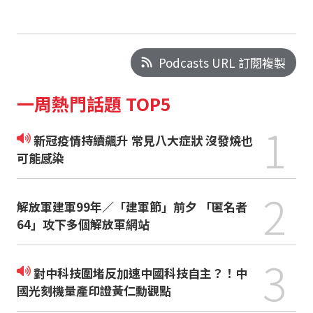
Podcasts URL 訂閱複製
一周熱門話題 TOP5
1
新冠疫情持續飆升 常見八大症狀 沒發燒也
可能感染
2
解放軍建軍99年／「建軍節」前夕 「匿名者
64」攻下多個解放軍網站
3
對中科技圍堵反加速中國科技自主？！中
國光刻機量產印證黃仁勳觀點