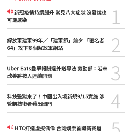
1
新冠疫情持續飆升 常見八大症狀 沒發燒也
可能感染
2
解放軍建軍99年／「建軍節」前夕 「匿名者
64」攻下多個解放軍網站
3
Uber Eats疊單報酬違外送專法 勞動部：若未
改善將按人連續開罰
4
科技監獄來了！中國出入境新規9/15實施 涉
管制技術者難出國門
5
HTC打造虛擬偶像 台灣娛樂首闢新賽道