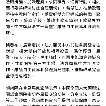
及時溝通、加深理解，求同存異、切實行動，相向
而行妥善解決彼此合理關切」。希望法方推動歐盟
堅持中歐夥伴定位，落實好雙方已達成的共識，聚
焦合作，妥處分歧，維護中歐關係的正確發展方
向。中方願與法方一道堅定維護自由貿易和經濟全
球化。
據發布，馬克宏說，法方願與中方加強各層級交往
對話，擴大雙向開放和相互投資，深化經貿、農
業、航天、航空、民用核能、可再生能源等領域合
作，共同開拓第三方市場。法方願與中方加強協
作，維護自由貿易和多邊貿易體制，推動改革完善
全球治理體系。
趙樂際在會見馬克宏時表示，中國全國人大願與法
國議會兩院密切各層級交流交往，分享立法、監督
等工作經驗，為兩國務實合作提供法律保障。馬克