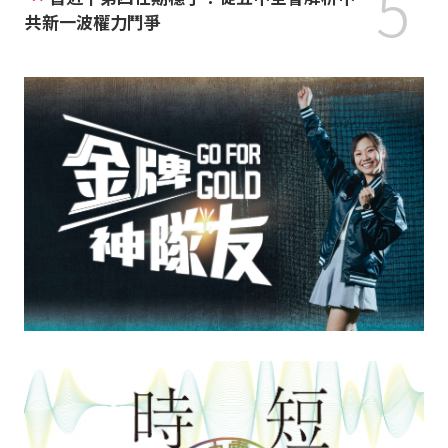
5
共新一波權力鬥爭