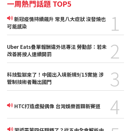
一周熱門話題 TOP5
1
新冠疫情持續飆升 常見八大症狀 沒發燒也
可能感染
2
Uber Eats疊單報酬違外送專法 勞動部：若未
改善將按人連續開罰
3
科技監獄來了！中國出入境新規9/15實施 涉
管制技術者難出國門
4
HTC打造虛擬偶像 台灣娛樂首闢新賽道
習近平第四任期穩了？從五中全會解析中