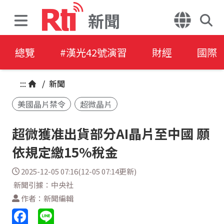
新聞
總覽
#漢光42號演習
財經
國際
:::
/
新聞
美國晶片禁令
超微晶片
超微獲准出貨部分AI晶片至中國 願
依規定繳15%稅金
2025-12-05 07:16(12-05 07:14更新)
新聞引據：中央社
作者：新聞編輯