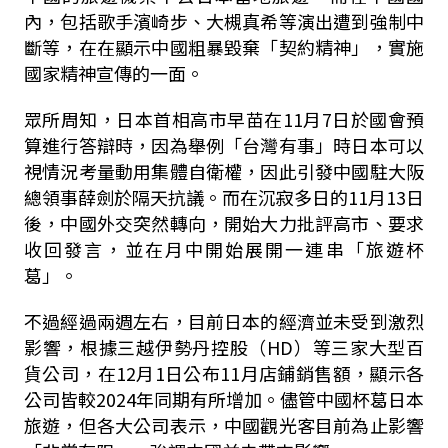
內，包括歌手濱崎步、大槻真希等演出遭到強制中
斷等，在在顯示中國粗暴毀棄「契約精神」，實施
國家精神宣傳的一面。
眾所周知，日本首相高市早苗在
11
月
7
日於國會預
算進行答辯時，因為舉例「台灣有事」時日本可以
視情況考量動用集體自衛權，因此引發中國駐大阪
總領事薛劍於隔天抗議。而在沉寂多日的
11
月
13
日
後，中國外交突然轉向，開始大力批評高市、要求
收回發言，並在月中開始展開一連串「旅遊杯
葛」。
不過經過兩週左右，目前日本的經濟並未受到激烈
影響，根據三越伊勢丹控股（
HD
）等三家大型百
貨公司，在
12
月
1
日公布
11
月店鋪銷售額，顯示各
公司皆較
2024
年同期有所增加。儘管中國杯葛日本
旅遊，但各大公司表示，中國觀光客目前為止影響