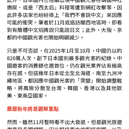
撒尿、或是「西太后」料理等遭到網紅攻擊等，因
此許多店家也紛紛掛上「我們不會說中文」來因應
可能的衝突。筆者於
11
月底造訪關西地區時，即看
到有簡體中文招牌說只能說日文；此外，大阪、京
都的中國觀光客也開始明顯減少。
只是不可否認，在
2025
年
1
月至
10
月，中國仍以約
820
萬人次，創下日本國別最多觀光客的紀錄。中
國遊客的消費額也居首位，仍在觀光業界佔有極高
存在感。但這幾年日本從北至北海道、南至九洲沖
繩地區，都因應中國觀光客的「突變」開始調整戰
略，將風險分散至台灣、韓國、香港以及其他歐
美、東南亞國家。
農曆新年將是觀察重點
然而，雖然
11
月暫時看不出大衰退，但是觀光旅遊