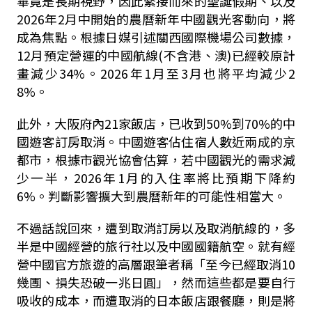
畢竟是長期視野，因此緊接而來的聖誕假期、以及
2026
年
2
月中開始的農曆新年中國觀光客動向，將
成為焦點。根據日媒引述關西國際機場公司數據，
12
月預定營運的中國航線(不含港、澳)已經較原計
畫減少
34%
。
2026
年
1
月至
3
月也將平均減少
2
8%
。
此外，大阪府內
21
家飯店，已收到
50%
到
70%
的中
國遊客訂房取消。中國遊客佔住宿人數近兩成的京
都市，根據市觀光協會估算，若中國觀光的需求減
少一半，
2026
年
1
月的入住率將比預期下降約
6%
。判斷影響擴大到農曆新年的可能性相當大。
不過話說回來，遭到取消訂房以及取消航線的，多
半是中國經營的旅行社以及中國國籍航空。就有經
營中國官方旅遊的高層跟筆者稱「至今已經取消
10
幾團、損失恐破一兆日圓」，然而這些都是要自行
吸收的成本，而遭取消的日本飯店跟餐廳，則是將