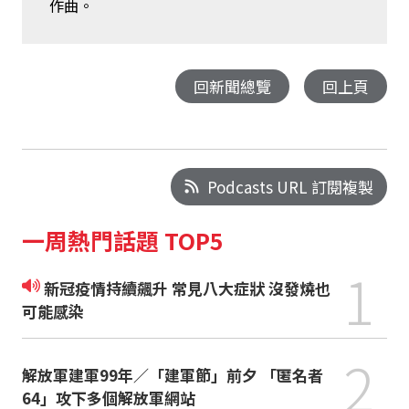
作曲。
回新聞總覽
回上頁
Podcasts URL 訂閱複製
一周熱門話題 TOP5
1
新冠疫情持續飆升 常見八大症狀 沒發燒也
可能感染
2
解放軍建軍99年／「建軍節」前夕 「匿名者
64」攻下多個解放軍網站