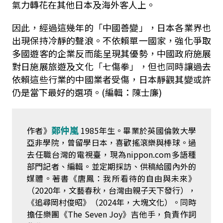
氣力轉花在其他日本及海外客人上。
因此，經過這幾年的「中國善變」，日本各業界也
出現保持冷靜的聲浪。不依賴單一國家，強化爭取
多國遊客的企業反而能呈現其優勢，中國政府施展
對日施展旅遊及文化「七傷拳」，但也同時讓過去
依賴這些行業的中國業者受傷，日本靜觀其變或許
仍是當下最好的選項。
(編輯：陳士廉)
鄭仲嵐
作者》
1985年生。畢業於英國倫敦大學
亞非學院，曾留學日本，喜歡搖滾樂與棒球。過
去任職台灣的電視臺，現為nippon.com多語種
部門記者、編輯。並定期採訪、供稿給國內外的
媒體。著書《唐鳳：我所看待的自由與未來》
（2020年，文藝春秋，台灣由親子天下發行），
《追尋岡村俊昭》（2024年，大塊文化）。同時
擔任樂團《The Seven Joy》吉他手，負責作詞