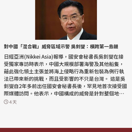
對中國「混合戰」威脅區域示警 吳釗燮：橫跨第一島鏈
日經亞洲(Nikkei Asia)報導，國安會秘書長吳釗燮在接
受獨家專訪時表示，中國大規模部署海警及其他船隻，
藉此強化領土主張並將海上侵略行為重新包裝為例行執
法已帶來新的挑戰，而且受影響的不只是台灣。 這是吳
釗燮自2年多前出任國安會秘書長後，罕見地首次接受國
際媒體訪問。他表示，中國構成的威脅是針對整個地
區...
4 天