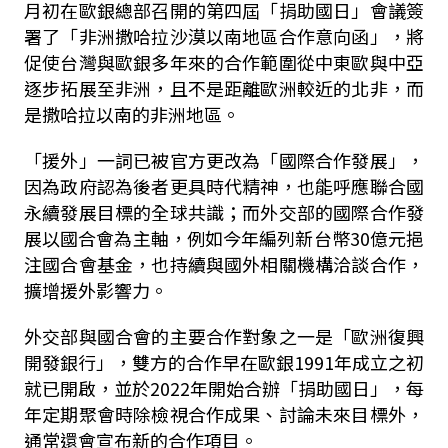
月初在歐銀總部召開的第四屆「捐助國日」會議簽
署了「非洲撒哈拉沙漠以南地區合作意向函」，將
促使台灣與歐銀多年來的合作範圍從中東歐與中亞
逐步拓展至非洲，且不是距離歐洲較近的北非，而
是撒哈拉以南的非洲地區。
「援外」一詞已被官方更改為「國際合作發展」，
因為政府認為後者更具時代精神，也能呼應聯合國
永續發展目標的全球共識；而外交部的國際合作發
展以國合會為主軸，例如今年編列新台幣30億元挹
注國合會基金，也持續與國外相關機構洽談合作，
擴增援外影響力。
外交部與國合會的主要合作對象之一是「歐洲復興
開發銀行」，雙方的合作早在歐銀1991年成立之初
就已開啟，並於2022年開始合辦「捐助國日」，每
年定期聚會時除檢視合作成果、討論未來目標外，
通常還會宣布新的合作項目。