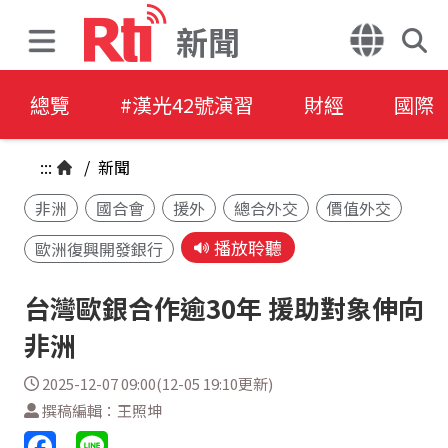
新聞
總覽
#漢光42號演習
財經
國際
:::
/
新聞
非洲
國合會
援外
總合外交
價值外交
播放聆聽
歐洲復興開發銀行
台灣歐銀合作逾30年 援助對象伸向
非洲
2025-12-07 09:00(12-05 19:10更新)
撰稿編輯：王照坤