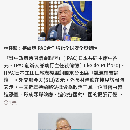
林佳龍：持續與IPAC合作強化全球安全與韌性
「對中政策跨國議會聯盟」(IPAC)日本共同主席中谷
元、IPAC創辦人兼執行主任裴倫德(Luke de Pulford)、
IPAC日本主任山尾志櫻里組團來台出席「凱達格蘭論
壇」。外交部今天(5日)表示，外長林佳龍在接見訪團時
表示，中國近年持續將法律做為政治工具，企圖藉由製
造恐懼，形成寒蟬效應，迫使各國對中國的擴張行徑保
持沈默，因...
1 天