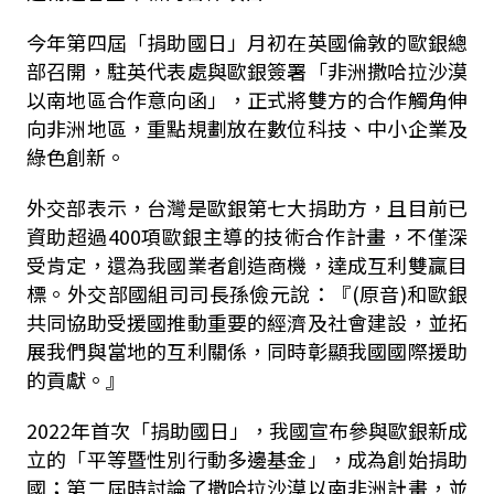
今年第四屆「捐助國日」月初在英國倫敦的歐銀總
部召開，駐英代表處與歐銀簽署「非洲撒哈拉沙漠
以南地區合作意向函」，正式將雙方的合作觸角伸
向非洲地區，重點規劃放在數位科技、中小企業及
綠色創新。
外交部表示，台灣是歐銀第七大捐助方，且目前已
資助超過400項歐銀主導的技術合作計畫，不僅深
受肯定，還為我國業者創造商機，達成互利雙贏目
標。外交部國組司司長孫儉元說：『(原音)和歐銀
共同協助受援國推動重要的經濟及社會建設，並拓
展我們與當地的互利關係，同時彰顯我國國際援助
的貢獻。』
2022年首次「捐助國日」，我國宣布參與歐銀新成
立的「平等暨性別行動多邊基金」，成為創始捐助
國；第二屆時討論了撒哈拉沙漠以南非洲計畫，並