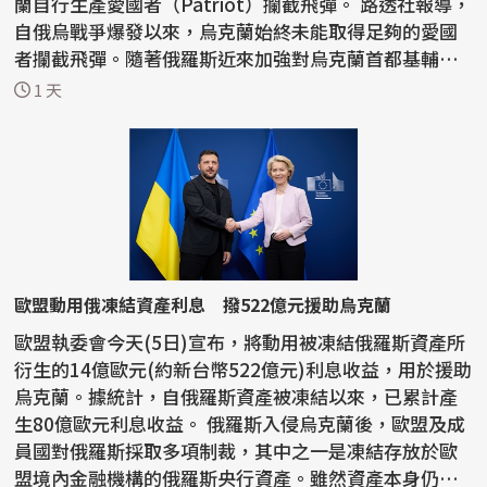
蘭自行生產愛國者（Patriot）攔截飛彈。 路透社報導，
自俄烏戰爭爆發以來，烏克蘭始終未能取得足夠的愛國
者攔截飛彈。隨著俄羅斯近來加強對烏克蘭首都基輔和
南部...
1 天
歐盟動用俄凍結資產利息 撥522億元援助烏克蘭
歐盟執委會今天(5日)宣布，將動用被凍結俄羅斯資產所
衍生的14億歐元(約新台幣522億元)利息收益，用於援助
烏克蘭。據統計，自俄羅斯資產被凍結以來，已累計產
生80億歐元利息收益。 俄羅斯入侵烏克蘭後，歐盟及成
員國對俄羅斯採取多項制裁，其中之一是凍結存放於歐
盟境內金融機構的俄羅斯央行資產。雖然資產本身仍