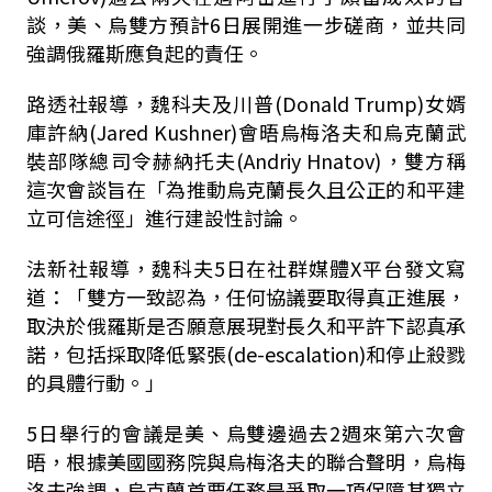
談，美、烏雙方預計6日展開進一步磋商，並共同
強調俄羅斯應負起的責任。
路透社報導，魏科夫及川普(Donald Trump)女婿
庫許納(Jared Kushner)會晤烏梅洛夫和烏克蘭武
裝部隊總司令赫納托夫(Andriy Hnatov)，雙方稱
這次會談旨在「為推動烏克蘭長久且公正的和平建
立可信途徑」進行建設性討論。
法新社報導，魏科夫5日在社群媒體X平台發文寫
道：「雙方一致認為，任何協議要取得真正進展，
取決於俄羅斯是否願意展現對長久和平許下認真承
諾，包括採取降低緊張(de-escalation)和停止殺戮
的具體行動。」
5日舉行的會議是美、烏雙邊過去2週來第六次會
晤，根據美國國務院與烏梅洛夫的聯合聲明，烏梅
洛夫強調，烏克蘭首要任務是爭取一項保障其獨立