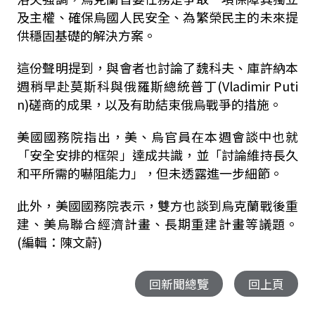
及主權、確保烏國人民安全、為繁榮民主的未來提
供穩固基礎的解決方案。
這份聲明提到，與會者也討論了魏科夫、庫許納本
週稍早赴莫斯科與俄羅斯總統普丁(Vladimir Puti
n)磋商的成果，以及有助結束俄烏戰爭的措施。
美國國務院指出，美、烏官員在本週會談中也就
「安全安排的框架」達成共識，並「討論維持長久
和平所需的嚇阻能力」，但未透露進一步細節。
此外，美國國務院表示，雙方也談到烏克蘭戰後重
建、美烏聯合經濟計畫、長期重建計畫等議題。
(編輯：陳文蔚)
回新聞總覽
回上頁