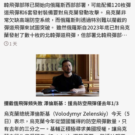
韓飛彈部隊已開始向俄羅斯西部部署，可能配備120枚彈
道飛彈和6套發射裝備要對烏克蘭發動攻擊。 烏克蘭非
常欠缺高端防空系統，而俄羅斯則透過特別難以攔截的
彈道飛彈來試圖突破。 雖然俄羅斯自2023年底已對烏克
蘭發射了數十枚的北韓彈道飛彈，但部署北韓飛彈部
隊...
1 天
攔截俄飛彈頻失敗 澤倫斯基：援烏防空飛彈僅去年1/3
烏克蘭總統澤倫斯基（Volodymyr Zelenskiy）今天（5
日）表示，烏克蘭今年從盟國獲得的防空飛彈數量，只
有去年的三分之一。基輔正積極尋求美國授權，讓烏克