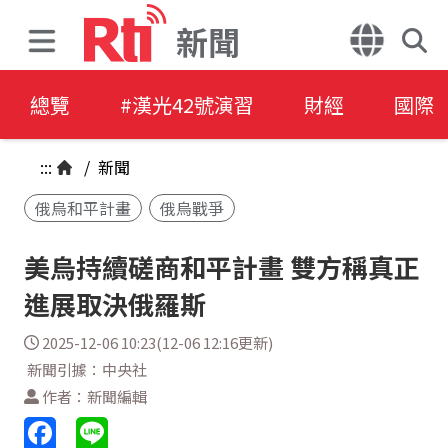
新聞
總覽
#漢光42號演習
財經
國際
:::
/
新聞
俄烏和平計畫
俄烏戰爭
美烏持續磋商和平計畫 雙方稱真正
進展取決俄羅斯
2025-12-06 10:23(12-06 12:16更新)
新聞引據：中央社
作者：新聞編輯