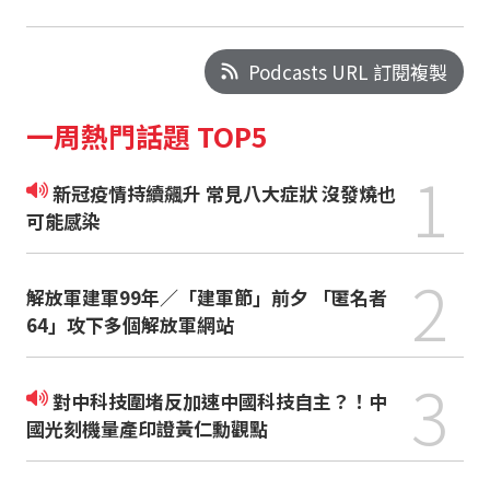
Podcasts URL 訂閱複製
一周熱門話題 TOP5
1
新冠疫情持續飆升 常見八大症狀 沒發燒也
可能感染
2
解放軍建軍99年／「建軍節」前夕 「匿名者
64」攻下多個解放軍網站
3
對中科技圍堵反加速中國科技自主？！中
國光刻機量產印證黃仁勳觀點