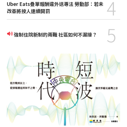
4
Uber Eats疊單報酬違外送專法 勞動部：若未
改善將按人連續開罰
5
強制住院新制的兩難 社區如何不漏接？