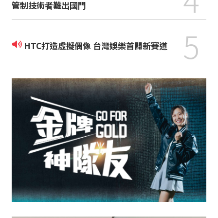
管制技術者難出國門
5
HTC打造虛擬偶像 台灣娛樂首闢新賽道