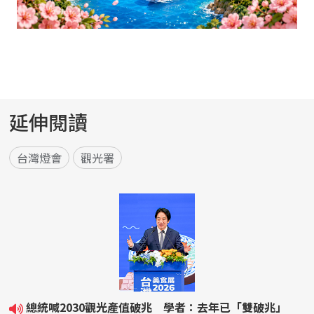
延伸閱讀
台灣燈會
觀光署
總統喊2030觀光產值破兆 學者：去年已「雙破兆」