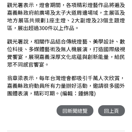
觀光署表示，燈會期間，各項精彩燈藝作品將遍及
嘉義縣政府前廣場及太子大道周邊場域，主展區及
地方展區共規劃1座主燈、2大副燈及23個主題燈
區，展出超過300件以上作品。
觀光署說，相關作品結合傳統燈藝、美學設計、數
位科技、多媒體藝術及無人機展演，打造國際級視
覺饗宴，展現嘉義深厚文化底蘊與創新能量，給民
眾不同感官饗宴。
翁章梁表示，每年台灣燈會都吸引千萬人次欣賞，
嘉義縣政府動員所有力量辦好活動，邀請很多國外
團體表演，精彩可期。(編輯：鍾錦隆)
回新聞總覽
回上頁