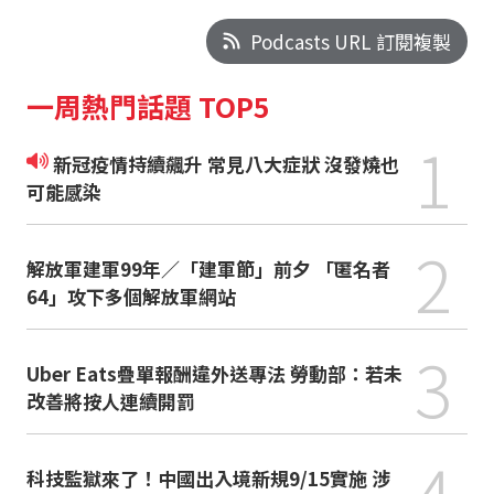
Podcasts URL 訂閱複製
一周熱門話題 TOP5
1
新冠疫情持續飆升 常見八大症狀 沒發燒也
可能感染
2
解放軍建軍99年／「建軍節」前夕 「匿名者
64」攻下多個解放軍網站
3
Uber Eats疊單報酬違外送專法 勞動部：若未
改善將按人連續開罰
4
科技監獄來了！中國出入境新規9/15實施 涉