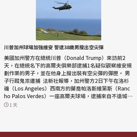
川普加州球場加強維安 警逮38歲男搜出空尖彈
美國加州警方在總統川普（Donald Trump）來訪前2
天，在總統名下的高爾夫俱樂部逮捕1名疑似觀察維安規
劃作業的男子，並在他身上搜出裝有空尖彈的彈匣。 男
子行蹤鬼祟遭捕 法新社報導，加州警方2日下午在洛杉
磯（Los Angeles）西南方的蘭喬帕洛斯維第斯（Ranc
ho Palos Verdes）一座高爾夫球場，逮捕來自不遠城鎮
唐尼...
1 天