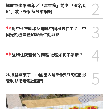
2
解放軍建軍99年／「建軍節」前夕 「匿名者
64」攻下多個解放軍網站
3
對中科技圍堵反加速中國科技自主？！中
國光刻機量產印證黃仁勳觀點
4
強制住院新制的兩難 社區如何不漏接？
5
科技監獄來了！中國出入境新規9/15實施 涉
管制技術者難出國門