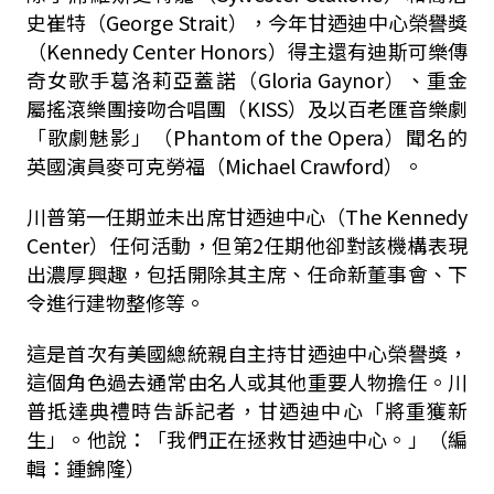
史崔特（
George Strait
），今年甘迺迪中心榮譽獎
（
Kennedy Center Honors
）得主還有迪斯可樂傳
奇女歌手葛洛莉亞蓋諾（
Gloria Gaynor
）、重金
屬搖滾樂團接吻合唱團（
KISS
）及以百老匯音樂劇
「歌劇魅影」（
Phantom of the Opera
）聞名的
英國演員麥可克勞福（
Michael Crawford
）。
川普第一任期並未出席甘迺迪中心（
The Kennedy
Center
）任何活動，但第
2
任期他卻對該機構表現
出濃厚興趣，包括開除其主席、任命新董事會、下
令進行建物整修等。
這是首次有美國總統親自主持甘迺迪中心榮譽獎，
這個角色過去通常由名人或其他重要人物擔任。川
普抵達典禮時告訴記者，甘迺迪中心「將重獲新
生」。他說：「我們正在拯救甘迺迪中心。」（編
輯：鍾錦隆）