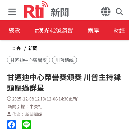
新聞
總覽
#漢光42號演習
兩岸
財經
:::
/
新聞
甘迺迪中心榮譽獎
川普總統
甘迺迪中心榮譽獎頒獎 川普主持鋒
頭壓過群星
2025-12-08 12:19(12-08 14:30更新)
新聞引據：中央社
作者：新聞編輯