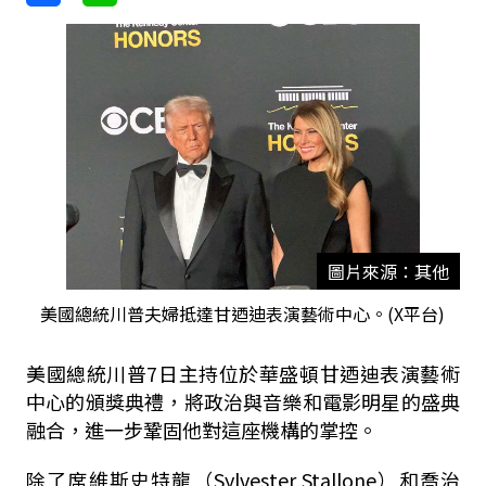
圖片來源：其他
美國總統川普夫婦抵達甘迺迪表演藝術中心。(X平台)
美國總統川普
7
日主持位於華盛頓甘迺迪表演藝術
中心的頒獎典禮，將政治與音樂和電影明星的盛典
融合，進一步鞏固他對這座機構的掌控。
除了席維斯史特龍（
Sylvester Stallone
）和喬治