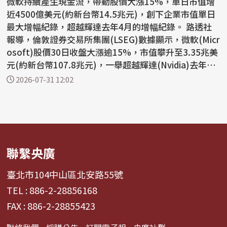
微軟持續產生現金流，帶動股價大漲15%，單日市值增
近4500億美元(約新台幣14.5兆元)，創下企業市值單日
最大增幅紀錄，超越輝達去年4月的增幅紀錄。 路透社
報導，倫敦證券交易所集團(LSEG)數據顯示，微軟(Micr
osoft)股價30日收盤大漲逾15%，市值攀升至3.35兆美
元(約新台幣107.8兆元)，一舉超越輝達(Nvidia)去年4
月創下...
2026-07-31 12:02
聯繫央廣
臺北市104中山區北安路55號
TEL : 886-2-28856168
FAX : 886-2-28855423