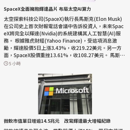
SpaceX全面擁抱輝達晶片 布局太空AI算力
太空探索科技公司(SpaceX)執行長馬斯克(Elon Musk)
在公司史上首次財報電話會議中告訴投資人，未來Spac
eX將完全以輝達(Nvidia)的系統建構其人工智慧(AI)服
務。 根據雅虎財經(Yahoo Finance)，受這項消息激
勵，輝達股價5日上漲3.43%，收219.22美元。另一方
面，SpaceX股價重挫13.61%，收108.27美元。 馬斯克
表示：「我們...
5 小時
微軟市值單日增逾14.5兆元 改寫輝達最大增幅紀錄