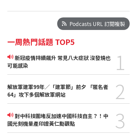
Podcasts URL 訂閱複製
一周熱門話題 TOP5
1
新冠疫情持續飆升 常見八大症狀 沒發燒也
可能感染
2
解放軍建軍99年／「建軍節」前夕 「匿名者
64」攻下多個解放軍網站
3
對中科技圍堵反加速中國科技自主？！中
國光刻機量產印證黃仁勳觀點