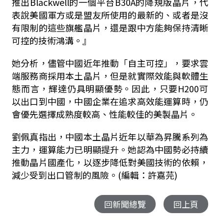
推出Blackwell的一個平台B30A的降規版晶片，代
表說美國軍方或是盟友所使用的最新的、或者是沒
有限制的這些旗艦晶片，還是跟中方能夠保持清晰
可控的技術鴻溝。』
她分析，儘管中國近年推動「自主可控」，要求雲
端服務商採用本土晶片，但是就實際效能與軟體生
態而言，輝達仍具明顯優勢。因此，只要H200可
以出口到中國，中國企業在追求高效能運算時，仍
會優先選擇成熟度較高、性能較佳的美製晶片。
劉佩真指出，中國本土晶片近年以華為昇騰系列為
主力，運算能力已明顯提升。她認為中國勢必持續
推動晶片國產化，以逐步降低對美國技術的依賴，
減少受到出口管制的風險。(編輯：許嘉芫)
回新聞總覽
回上頁