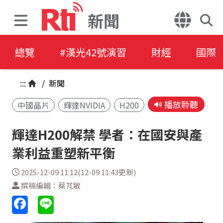
新聞
總覽
#漢光42號演習
財經
國際
:::
/
新聞
播放聆聽
中國晶片
輝達NVIDIA
H200
輝達H200解禁 學者：在國安與產
業利益重塑新平衡
2025-12-09 11:12(12-09 11:43更新)
撰稿編輯：蔡芃敏