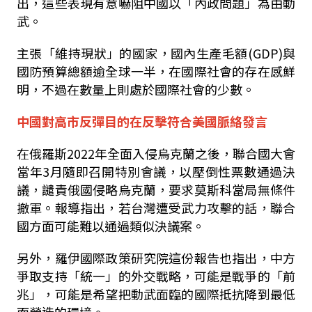
出，這些表現有意嚇阻中國以「內政問題」為由動
武。
主張「維持現狀」的國家，國內生產毛額(GDP)與
國防預算總額逾全球一半，在國際社會的存在感鮮
明，不過在數量上則處於國際社會的少數。
中國對高市反彈目的在反擊符合美國脈絡發言
在俄羅斯2022年全面入侵烏克蘭之後，聯合國大會
當年3月隨即召開特別會議，以壓倒性票數通過決
議，譴責俄國侵略烏克蘭，要求莫斯科當局無條件
撤軍。報導指出，若台灣遭受武力攻擊的話，聯合
國方面可能難以通過類似決議案。
另外，羅伊國際政策研究院這份報告也指出，中方
爭取支持「統一」的外交戰略，可能是戰爭的「前
兆」，可能是希望把動武面臨的國際抵抗降到最低