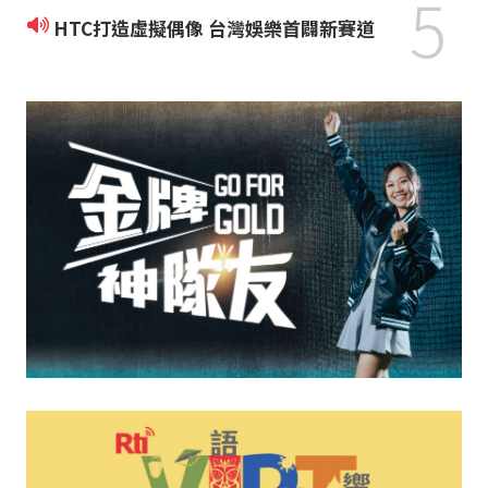
5
HTC打造虛擬偶像 台灣娛樂首闢新賽道