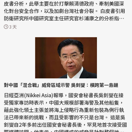
皮書分析，此舉主要在於打擊賴清德政府、牽制美國深
化對台安全合作，以及加劇台灣社會分裂。 白皮書引用
防衛研究所中國研究室主任研究官杉浦康之的分析指
出，中...
3 天
對中國「混合戰」威脅區域示警 吳釗燮：橫跨第一島鏈
日經亞洲(Nikkei Asia)報導，國安會秘書長吳釗燮在接
受獨家專訪時表示，中國大規模部署海警及其他船隻，
藉此強化領土主張並將海上侵略行為重新包裝為例行執
法已帶來新的挑戰，而且受影響的不只是台灣。 這是吳
釗燮自2年多前出任國安會秘書長後，罕見地首次接受國
際媒體訪問。他表示，中國構成的威脅是針對整個地