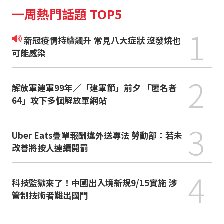
一周熱門話題 TOP5
1
新冠疫情持續飆升 常見八大症狀 沒發燒也
可能感染
2
解放軍建軍99年／「建軍節」前夕 「匿名者
64」攻下多個解放軍網站
3
Uber Eats疊單報酬違外送專法 勞動部：若未
改善將按人連續開罰
4
科技監獄來了！中國出入境新規9/15實施 涉
管制技術者難出國門