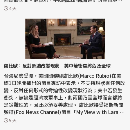
區...
4 天
盧比歐：反對脅迫改變現狀 美中若衝突將危及全球
台海局勢受矚，美國國務卿盧比歐(Marco Rubio)在美
媒1日晚間播出的節目專訪中表示，不支持現狀有任何改
變，反對任何形式的脅迫性改變現狀行為；美中若發生
衝突，無論是經濟或軍事上，對兩國乃至全球而言都將
是災難性的，因此必須妥善處理。 盧比歐接受福斯新聞
頻道(Fox News Channel)節目「My View with Lara Tr
ump」...
5 天