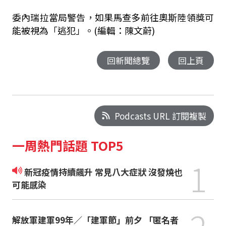
委內瑞拉當局警告，如果馬查多前往奧斯陸領獎可
能被視為「逃犯」。(編輯：陳文蔚)
回新聞總覽
回上頁
Podcasts URL 訂閱複製
一周熱門話題 TOP5
1
新冠疫情持續飆升 常見八大症狀 沒發燒也
可能感染
解放軍建軍99年／「建軍節」前夕 「匿名者