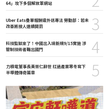
2
64」攻下多個解放軍網站
3
Uber Eats疊單報酬違外送專法 勞動部：若未
改善將按人連續開罰
4
科技監獄來了！中國出入境新規9/15實施 涉
管制技術者難出國門
5
力積電董事長黃崇仁辭世 扛過產業寒冬寫下
半導體傳奇篇章