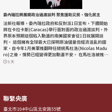
委內瑞拉將展開政治過渡談判 聚焦援助災民、強化民主
法新社報導，委內瑞拉政府和反對派1日宣布，下週開始
將在卡拉卡斯(Caracas)舉行面對面的政治過渡談判。外
界原本預期這個陷入動盪的南美國家會從1日就展開談
判。 這個擁有全球最大已探明原油儲量但經濟混亂的國
家，自今年1月美軍推翻時任總統馬杜洛(Nicolas Madu
ro)之後，情勢已經變得更加動盪不安。 在馬杜洛被推
翻...
5 天
聯繫央廣
臺北市104中山區北安路55號