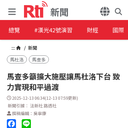
新聞
總覽
#漢光42號演習
財經
國際
:::
/
新聞
馬杜洛
馬查多
馬查多籲擴大施壓讓馬杜洛下台 致
力實現和平過渡
2025-12-13 06:34(12-13 07:59更新)
新聞引據： 法新社 路透社
撰稿編輯：吳寧康