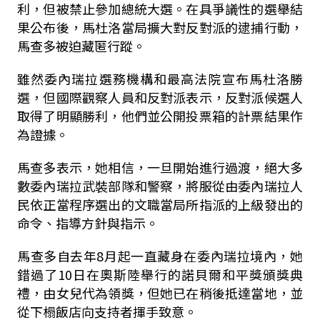
利，但被禁止參加總統大選。在具爭議性的選舉結
果公布後，馬杜洛當局擴大對反對派的逮捕行動，
馬查多被迫藏匿行蹤。
雖然委內瑞拉選務機構和最高法院宣布馬杜洛勝
選，但國際觀察人員和反對派表示，反對派候選人
取得了明顯勝利，他們並公開投票箱的計票結果作
為證據。
馬查多表示，她相信，一旦開始進行過渡，絕大多
數委內瑞拉武裝部隊和警察，將服從由委內瑞拉人
民依正當程序選出的文職當局所指派的上級發出的
命令、指導方針與指示。
馬查多自去年8月起一直藏身在委內瑞拉境內，她
錯過了10日在奧斯陸舉行的諾貝爾和平獎頒獎典
禮，由女兒代為領獎，但她已在稍後抵達當地，並
從下榻飯店向支持者揮手致意。