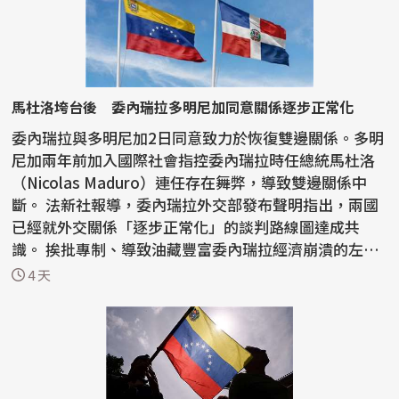
馬杜洛垮台後 委內瑞拉多明尼加同意關係逐步正常化
委內瑞拉與多明尼加2日同意致力於恢復雙邊關係。多明
尼加兩年前加入國際社會指控委內瑞拉時任總統馬杜洛
（Nicolas Maduro）連任存在舞弊，導致雙邊關係中
斷。 法新社報導，委內瑞拉外交部發布聲明指出，兩國
已經就外交關係「逐步正常化」的談判路線圖達成共
識。 挨批專制、導致油藏豐富委內瑞拉經濟崩潰的左翼
領袖...
4 天