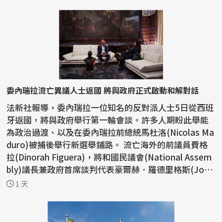
委內瑞拉流亡異議人士返國 將與政府正式啟動和解對話
法新社報導，委內瑞拉一位知名的反對派人士5日從西班
牙返國，將與政府舉行第一輪會談。許多人期盼此舉能
為政治過渡、以及在委內瑞拉前總統馬杜洛(Nicolas Ma
duro)被捕後舉行新選舉鋪路。 流亡海外的前議員費格
拉(Dinorah Figuera)，將和國民議會(National Assem
bly)議長兼政府首席談判代表豪爾赫．羅德里格斯(Jorg
e ...
1 天