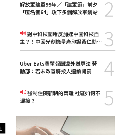
2
解放軍建軍99年／「建軍節」前夕
「匿名者64」攻下多個解放軍網站
3
對中科技圍堵反加速中國科技自
主？！中國光刻機量產印證黃仁勳觀
點
4
Uber Eats疊單報酬違外送專法 勞
動部：若未改善將按人連續開罰
5
強制住院新制的兩難 社區如何不
漏接？
社