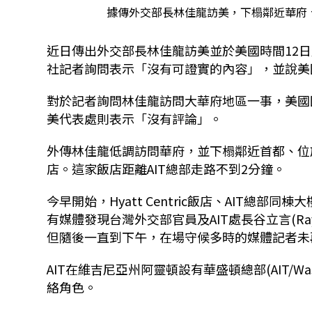
據傳外交部長林佳龍訪美，下榻鄰近華府、位於
近日傳出外交部長林佳龍訪美並於美國時間12日
社記者詢問表示「沒有可證實的內容」，並說美
對於記者詢問林佳龍訪問大華府地區一事，美國
美代表處則表示「沒有評論」。
外傳林佳龍低調訪問華府，並下榻鄰近首都、位於維吉尼亞州
店。這家飯店距離AIT總部走路不到2分鐘。
今早開始，Hyatt Centric飯店、AIT
有媒體發現台灣外交部官員及AIT處長谷立言(Ray
但隨後一直到下午，在場守候多時的媒體記者未
AIT在維吉尼亞州阿靈頓設有華盛頓總部(AIT/W
絡角色。