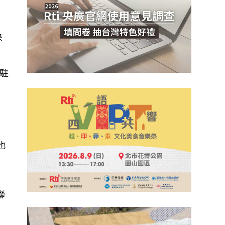
央
駐
也
，
聯