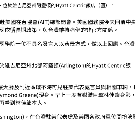
維吉尼亞州阿靈頓的Hyatt Centric飯店（圖）。
赴美國在台協會(AIT)總部開會。美國國務院今天回覆中
國依循長期政策，與台灣維持強健的非官方關係。
國務院一位不具名發言人以背景方式，做以上回應。台灣
北部阿靈頓(Arlington)的Hyatt Centric飯
總部同棟大樓大廳及附近區域不時可見駐美代表處官員與相關車輛，
mond Greene)現身。早上一度有媒體目擊林佳龍身影
再看到林佳龍本人。
ashington)，在台灣駐美代表處及美國各政府單位間扮演