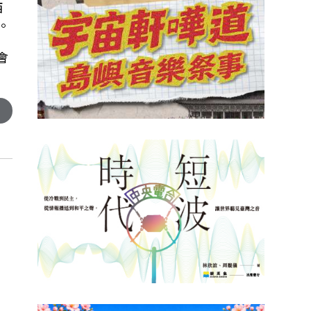
西
。
會