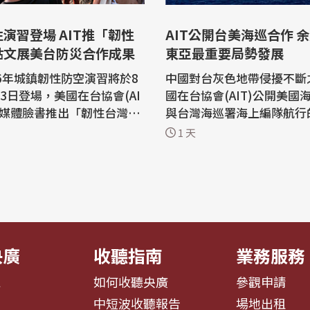
演習登場 AIT推「韌性
AIT公開台美海巡合作 
貼文展美台防災合作成果
東亞最重要局勢發展
26年城鎮韌性防空演習將於8
中國對台灰色地帶侵擾不斷
13日登場，美國在台協會(AI
國在台協會(AIT)公開美國
群媒體臉書推出「韌性台灣」
與台灣海巡署海上編隊航行
，希望大家重視台灣的社會
川普1.0中國政策重要智囊
1 天
災整備。此系列也展現了美
容，這是「今年東亞最重要
係的緊密，以及美國對台灣
勢發展」，他呼籲，華府透
性的堅定支持。 AIT表
海上存在，攜手夥伴共同因
期一週的系列活動中，將陸
脅。 美國在台協會(AIT)日前在官方
同主題的貼文，並在貼文中
臉書發文，罕見公開台灣與
..
海巡...
央廣
收聽指南
業務服務
息
如何收聽央廣
參觀申請
告
中短波收聽報告
場地出租