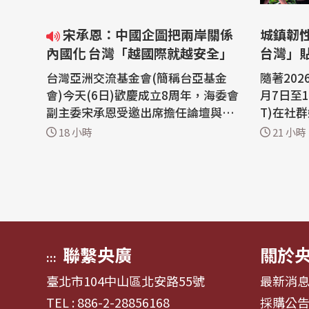
宋承恩：中國企圖把兩岸關係
城鎮韌性
內國化 台灣「越國際就越安全」
台灣」
台灣亞洲交流基金會(簡稱台亞基金
隨著20
會)今天(6日)歡慶成立8周年，海委會
月7日至
副主委宋承恩受邀出席擔任論壇與談
T)在社
人，他指出，中國近年在海上動作頻
系列貼文
18 小時
21 小時
頻，企圖把台灣議題內國化，所幸這
韌性與防
類行動被國際盟友識破，並聲援台
台夥伴關
灣，他相信，在處理安全議題時，台
提升社會韌
灣「越國際就越安全」。 台灣亞洲交
示，在為
流基金會(簡稱台亞基金會)今舉辦8周
續發布不
年紀念...
依不同主.
聯繫央廣
關於
:::
臺北市104中山區北安路55號
最新消
TEL : 886-2-28856168
採購公