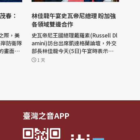
余茂春：
林佳龍午宴史瓦帝尼總理 盼加強
各領域雙邊合作
之際，美
史瓦帝尼王國總理戴羅素(Russell Dl
海岸防衛隊
amini)訪台出席凱達格蘭論壇，外交
的畫面。
部長林佳龍今天(5日)午宴時表示，台
余茂春形
灣自豪能成為史國最值得信賴的發展
1 天
的安全局
夥伴之一，雙方將持續在各領域加強
過持續的
合作；戴羅素則轉達史王問候，並期
應北京威
盼與台攜手達成史國國家發展目標。
外交部晚間發布新聞稿指出，林佳龍
美國主力
今天在台北賓館午宴歡迎史瓦帝尼王
國...
臺灣之音APP