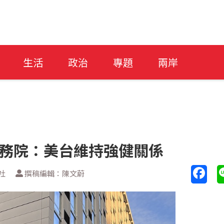
生活
政治
專題
兩岸
國務院：美台維持強健關係
社
撰稿編輯：陳文蔚