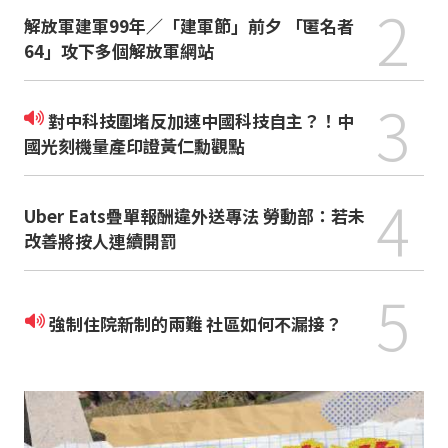
2
解放軍建軍99年／「建軍節」前夕 「匿名者
64」攻下多個解放軍網站
3
對中科技圍堵反加速中國科技自主？！中
國光刻機量產印證黃仁勳觀點
4
Uber Eats疊單報酬違外送專法 勞動部：若未
改善將按人連續開罰
5
強制住院新制的兩難 社區如何不漏接？