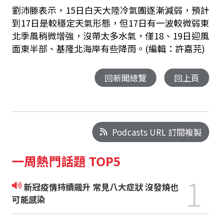
劉沛滕表示，15日白天大陸冷氣團逐漸減弱，預計
到17日是較穩定天氣形態，但17日有一波較微弱東
北季風稍微增強，沒帶太多水氣，僅18、19日迎風
面東半部、基隆北海岸有些降雨。(編輯：許嘉芫)
回新聞總覽
回上頁
Podcasts URL 訂閱複製
一周熱門話題 TOP5
1
新冠疫情持續飆升 常見八大症狀 沒發燒也
可能感染