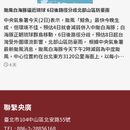
颱風白海豚逼近琉球 6日後路徑分歧北部山區防豪雨
中央氣象署今天(2日)表示，颱風「鯨魚」最快今晚生
成，但環境不佳，預估4日就會減弱併入中颱白海豚；白
海豚正朝琉球群島移動，6日後路徑分歧，預估8日起台
灣受外圍環流影響，北部山區防豪雨。 根據中央氣象署
最新颱風消息，颱風白海豚今天下午2時減弱為中度颱
風，中心位置約在台北東方3120公里海面上，以每小時
22公里...
4 天
聯繫央廣
臺北市104中山區北安路55號
TEL : 886-2-28856168