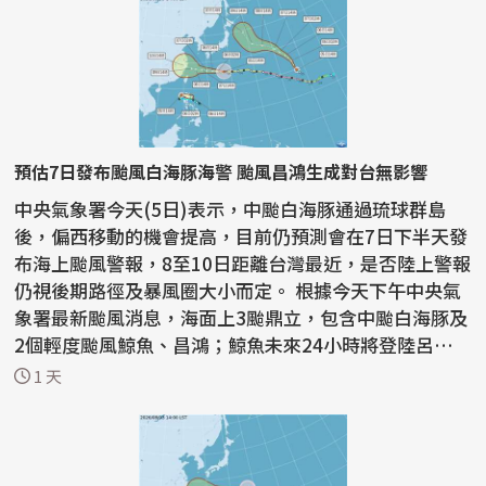
預估7日發布颱風白海豚海警 颱風昌鴻生成對台無影響
中央氣象署今天(5日)表示，中颱白海豚通過琉球群島
後，偏西移動的機會提高，目前仍預測會在7日下半天發
布海上颱風警報，8至10日距離台灣最近，是否陸上警報
仍視後期路徑及暴風圈大小而定。 根據今天下午中央氣
象署最新颱風消息，海面上3颱鼎立，包含中颱白海豚及
2個輕度颱風鯨魚、昌鴻；鯨魚未來24小時將登陸呂宋
島...
1 天