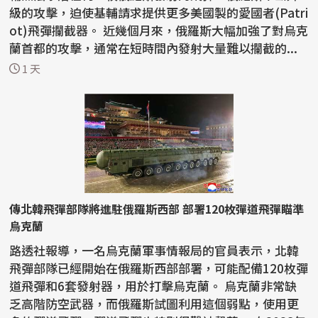
級的攻擊，迫使基輔請求提供更多美國製的愛國者(Patri
ot)飛彈攔截器。 近幾個月來，俄羅斯大幅加強了對烏克
蘭首都的攻擊，通常在短時間內發射大量難以攔截的...
1 天
傳北韓飛彈部隊將進駐俄羅斯西部 部署120枚彈道飛彈瞄準
烏克蘭
路透社報導，一名烏克蘭軍事情報局的官員表示，北韓
飛彈部隊已經開始在俄羅斯西部部署，可能配備120枚彈
道飛彈和6套發射器，用於打擊烏克蘭。 烏克蘭非常缺
乏高階防空武器，而俄羅斯試圖利用這個弱點，使用更