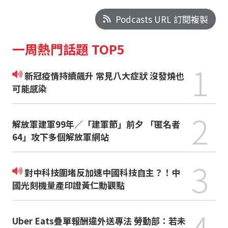
Podcasts URL 訂閱複製
一周熱門話題 TOP5
1
新冠疫情持續飆升 常見八大症狀 沒發燒也
可能感染
2
解放軍建軍99年／「建軍節」前夕 「匿名者
64」攻下多個解放軍網站
3
對中科技圍堵反加速中國科技自主？！中
國光刻機量產印證黃仁勳觀點
4
Uber Eats疊單報酬違外送專法 勞動部：若未