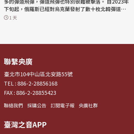
多的彈道飛彈，彈道飛彈也特別很難被擊落。 自2023年
下旬起，俄羅斯已經對烏克蘭發射了數十枚北韓彈道飛
彈...
1 天
聯繫央廣
臺北市104中山區北安路55號
TEL : 886-2-28856168
FAX : 886-2-28855423
聯絡我們
採購公告
訂閱電子報
央廣社群
臺灣之音APP