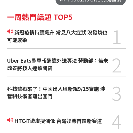
一周熱門話題 TOP5
1
新冠疫情持續飆升 常見八大症狀 沒發燒也
可能感染
2
Uber Eats疊單報酬違外送專法 勞動部：若未
改善將按人連續開罰
3
科技監獄來了！中國出入境新規9/15實施 涉
管制技術者難出國門
4
HTC打造虛擬偶像 台灣娛樂首闢新賽道