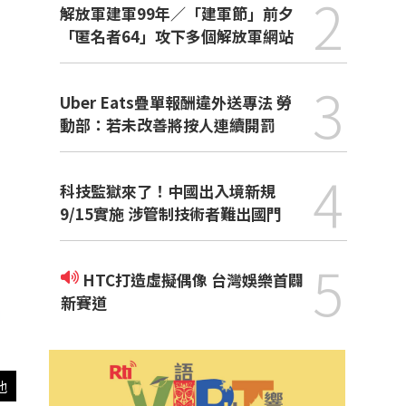
2
解放軍建軍99年／「建軍節」前夕
「匿名者64」攻下多個解放軍網站
3
Uber Eats疊單報酬違外送專法 勞
動部：若未改善將按人連續開罰
4
科技監獄來了！中國出入境新規
9/15實施 涉管制技術者難出國門
5
HTC打造虛擬偶像 台灣娛樂首闢
新賽道
他