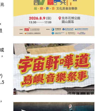
1兆
，
退
或
，
)
1.5
，