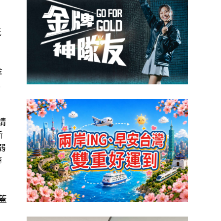
、
低
金
服
請
新
弱
等
蓋