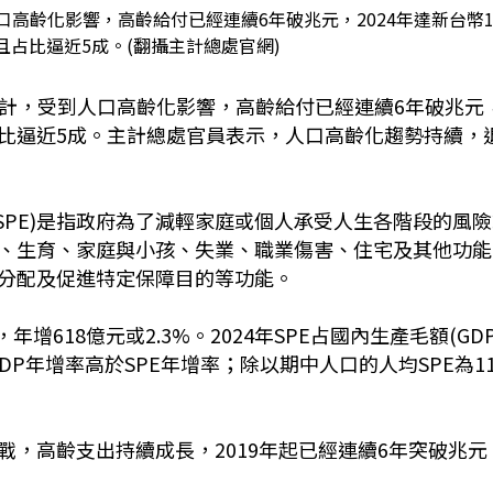
口高齡化影響，高齡給付已經連續6年破兆元，2024年達新台幣
，且占比逼近5成。(翻攝主計總處官網)
計，受到人口高齡化影響，高齡給付已經連續
6
年破兆元
比逼近
5
成。主計總處官員表示，人口高齡化趨勢持續，
SPE)
是指政府為了減輕家庭或個人承受人生各階段的風險
、生育、家庭與小孩、失業、職業傷害、住宅及其他功能
分配及促進特定保障目的等功能。
，年增
618
億元或
2.3%
。2024年
SPE
占國內生產毛額(
GDP
DP
年增率高於
SPE
年增率；除以期中人口的人均
SPE
為
1
，高齡支出持續成長，2019年起已經連續
6
年突破兆元