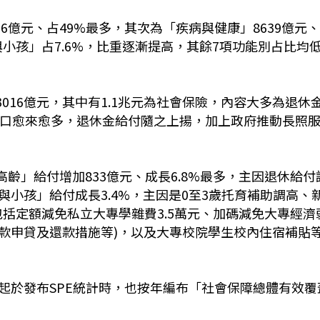
16
億元、占
49%
最多，其次為「疾病與健康」
8639
億元
與小孩」占
7.6%
，比重逐漸提高，其餘
7
項功能別占比均
3016
億元，其中有
1.1
兆元為社會保險，內容大多為退休
口愈來愈多，退休金給付隨之上揚，加上政府推動長照
高齡」給付增加
833
億元、成長
6.8%
最多，主因退休給付
與小孩」給付成長
3.4%
，主因是
0
至
3
歲托育補助調高、
包括定額減免私立大專學雜費
3.5
萬元、加碼減免大專經濟
款申貸及還款措施等)，以及大專校院學生校內住宿補貼
起於發布
SPE
統計時，也按年編布「社會保障總體有效覆