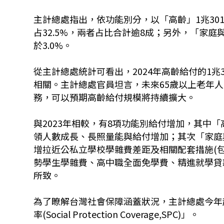
主計總處指出，依功能別分，以「高齡」
1
兆
30
占
32.5%
，兩者占比合計逾
8
成；另外，「家庭
於
3.0%
。
從主計總處統計可看出，2024年高齡給付的
1
兆
相關。主計總處官員坦言，未來
65
歲以上老年人
務，可以預期高齡給付規模將持續擴大。
與2023年相較，有
8
項功能別給付增加，其中「
領人數成長、長照量能與給付增加；其次「家庭
增拉近公私立學校學雜費差距及相關配套措施(
勢學生學雜費、高中職全面免學費、精進就學貸
所致。
為了瞭解台灣社會保障涵蓋狀況，主計總處今年
率(
Social Protection Coverage,SPC)
」。