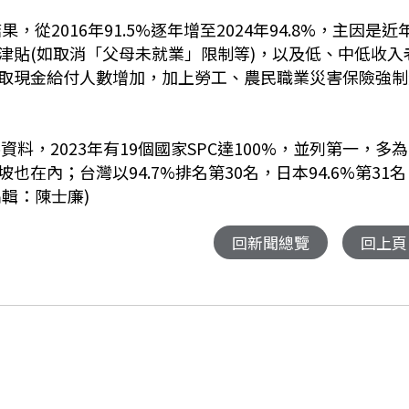
果，從2016年
91.5%
逐年增至2024年
94.8%
，主因是近
津貼(如取消「父母未就業」限制等)，以及低、中低收入
取現金給付人數增加，加上勞工、農民職業災害保險強制
資料，2023年有
19
個國家
SPC
達
100%
，並列第一，多為
坡也在內；台灣以
94.7%
排名第
30
名，日本
94.6%
第
31
名
編輯：陳士廉)
回新聞總覽
回上頁