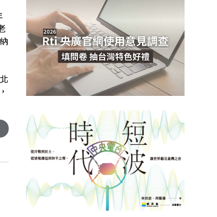
年
老
納
北
，