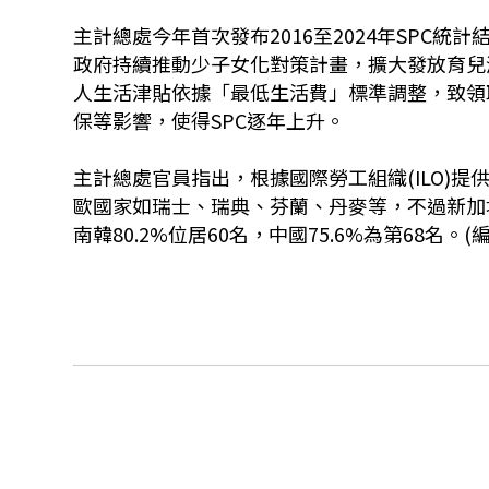
主計總處今年首次發布2016至2024年
SPC
統計結
政府持續推動少子女化對策計畫，擴大發放育兒
人生活津貼依據「最低生活費」標準調整，致領
保等影響，使得
SPC
逐年上升。
主計總處官員指出，根據
國際勞工組織(
ILO)
提供
歐國家如瑞士、瑞典、芬蘭、丹麥等，不過新加
南韓
80.2%
位居
60
名，中國
75.6%
為第
68
名。(