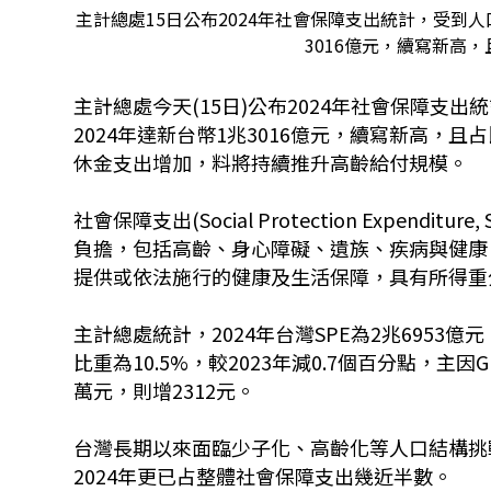
主計總處15日公布2024年社會保障支出統計，受到人
3016億元，續寫新高
主計總處今天(15日)公布
2024
年社會保障支出統
2024年達新台幣
1
兆
3016
億元，續寫新高，且占
休金支出增加，料將持續推升高齡給付規模。
社會保障支出(
Social Protection Expenditure, 
負擔，包括高齡、身心障礙、遺族、疾病與健康
提供或依法施行的健康及生活保障，具有所得重
主計總處統計，
2024
年台灣
SPE
為
2
兆
6953
億元
比重為
10.5%
，較2023年減
0.7
個百分點，主因
G
萬元，則增
2312
元。
台灣長期以來面臨少子化、高齡化等人口結構挑戰
2024年更已占整體社會保障支出幾近半數。