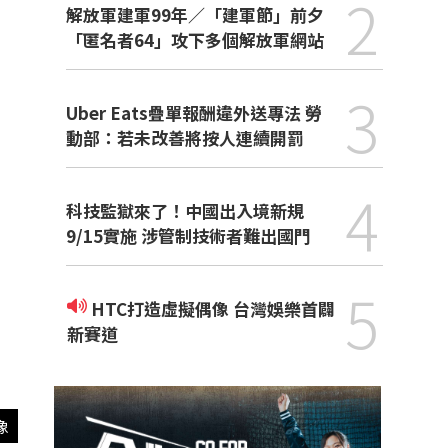
2
解放軍建軍99年／「建軍節」前夕
「匿名者64」攻下多個解放軍網站
3
Uber Eats疊單報酬違外送專法 勞
動部：若未改善將按人連續開罰
4
科技監獄來了！中國出入境新規
9/15實施 涉管制技術者難出國門
5
HTC打造虛擬偶像 台灣娛樂首闢
新賽道
像