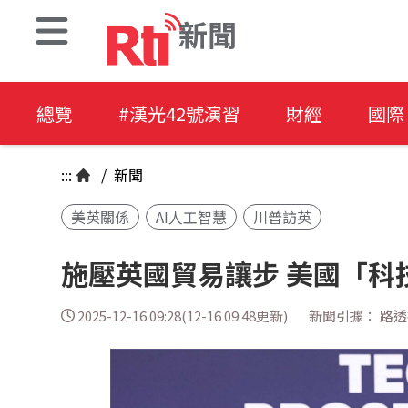
新聞
總覽
#漢光42號演習
財經
國際
:::
/
新聞
美英關係
AI人工智慧
川普訪英
施壓英國貿易讓步 美國「科
2025-12-16 09:28(12-16 09:48更新)
新聞引據： 路