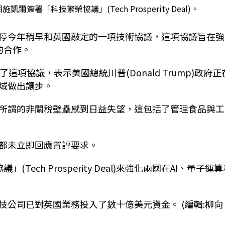
署「科技繁榮協議」(Tech Prosperity Deal)。
導，美國已暫停今年稍早和英國敲定的一項技術協議，這項協議旨在
的合作。
項協議，表示美國總統川普(Donald Trump)政府正
域做出讓步。
所謂的非關稅壁壘感到日益失望，這包括了管理食品與工
都未立即回應置評要求。
ch Prosperity Deal)來強化兩國在AI、量子運
公司已對英國業務投入了數十億美元資金。 (編輯:柳向