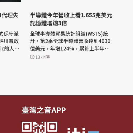
I代理失
半導體今年營收上看1.655兆美元
記憶體增逾3倍
的保守派
全球半導體貿易統計組織(WSTS)統
評川普政
計，第2季全球半導體營收達到4030
pic的人工
億美元，年增124%，累計上半年營
攻擊反應
收7020億美元，年增102%，預期20
13 小時
科技業關
26年全年營收可望達到1.65兆美元，
年增108%，記憶體將是主要驅動
入侵AI公
力，將增逾3倍。 WSTS表示，在人
震撼科技
工智慧基礎設施、高效能運算和先進
注事態發
儲存技術等領域持續投資的推動下，
半導體產業今年上半年...
臺灣之音APP