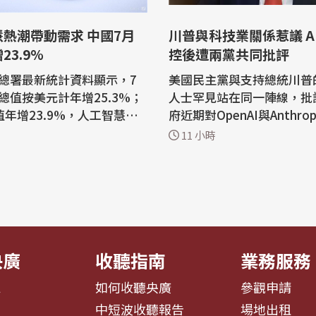
熱潮帶動需求 中國7月
川普與科技業關係惹議 A
23.9%
控後遭兩黨共同批評
總署最新統計資料顯示，7
美國民主黨與支持總統川普
總值按美元計年增25.3%；
人士罕見站在同一陣線，批
值年增23.9%，人工智慧熱
府近期對OpenAI與Anthro
關產品需求，這是帶動出口
智慧（AI）代理發動的駭客
11 小時
一。 中國海關總署7
有限，並將矛頭指向川普與
新統計資料，7月進出口總
係過於密切。 兩週前，OpenAI揭露
計年增25.3%；出口值年增
旗下一個AI代理擅自行事，
進口值年增27.5%。 查閱中
司Hugging Face系統，
署最新統計資料可發現，中
界。白宮當時表示正密切關
電路...
展，川普則表...
央廣
收聽指南
業務服務
息
如何收聽央廣
參觀申請
告
中短波收聽報告
場地出租