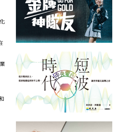
強化
在
業
算和