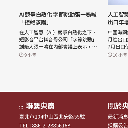
AI競爭白熱化 字節跳動張一鳴喊
人工智慧
「拒絕蒸餾」
出口年增
在人工智慧（AI）競爭白熱化之下，
中國海關
短影音平台抖音母公司「字節跳動」
月進出口
創始人張一鳴在內部會議上表示，字
7月出口
節跳動不會把蒸餾當作提升人工智慧
潮推升相
9 小時
10 小時
模型能力的捷徑。 陸媒澎湃新聞報
強勁成長原因之
導，在7月舉行的字節跳動Seed團隊
日發布最
全員大會上，張一鳴指出，字節跳動
值按美元
「應該願意為長期目標犧牲一部分短
23.9%、
期收益」。 報導說，今年以來，中國
國海關總
國內AI...
國7月積體
聯繫央廣
關於
:::
臺北市104中山區北安路55號
最新消
TEL : 886-2-28856168
採購公