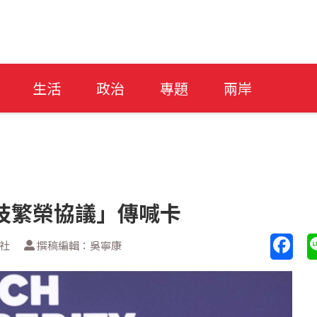
生活
政治
專題
兩岸
技繁榮協議」傳喊卡
透社
撰稿編輯：吳寧康