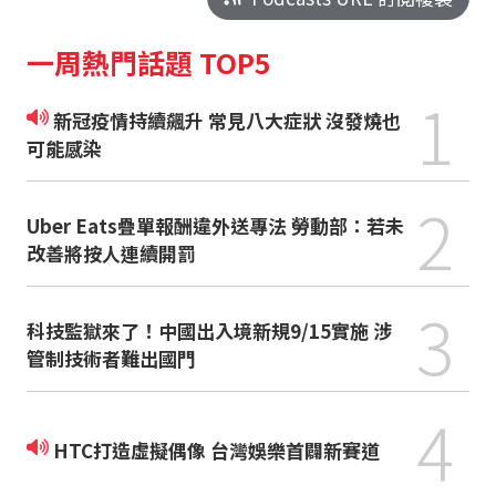
一周熱門話題 TOP5
1
新冠疫情持續飆升 常見八大症狀 沒發燒也
可能感染
2
Uber Eats疊單報酬違外送專法 勞動部：若未
改善將按人連續開罰
3
科技監獄來了！中國出入境新規9/15實施 涉
管制技術者難出國門
4
HTC打造虛擬偶像 台灣娛樂首闢新賽道