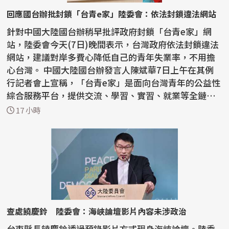
回應國台辦批封鎖「台青e家」陸委會：依法封鎖違法網站
針對中國大陸國台辦稍早批評政府封鎖「台青e家」網
站，陸委會今天(7日)晚間表示，台灣政府依法封鎖違法
網站，建議對岸多費心降低自己的青年失業率，不用擔
心台灣。 中國大陸國台辦發言人陳斌華7日上午在其例
行記者會上宣稱，「台青e家」是面向台灣青年的公益性
綜合服務平台，提供交流、學習、實習、就業等全鏈條
資訊。...
17 小時
查處饒慶鈴 陸委會：海峽論壇影片內容未涉政治
台東縣長饒慶鈴透過預錄影片方式現身海峽論壇。陸委