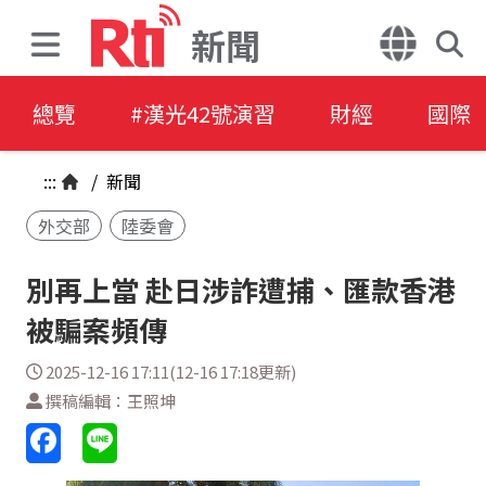
新聞
總覽
#漢光42號演習
財經
國際
:::
/
新聞
外交部
陸委會
別再上當 赴日涉詐遭捕、匯款香港
被騙案頻傳
2025-12-16 17:11(12-16 17:18更新)
撰稿編輯：王照坤