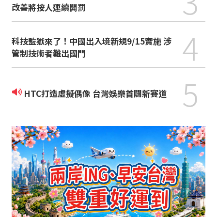
3
改善將按人連續開罰
4
科技監獄來了！中國出入境新規9/15實施 涉
管制技術者難出國門
5
HTC打造虛擬偶像 台灣娛樂首闢新賽道