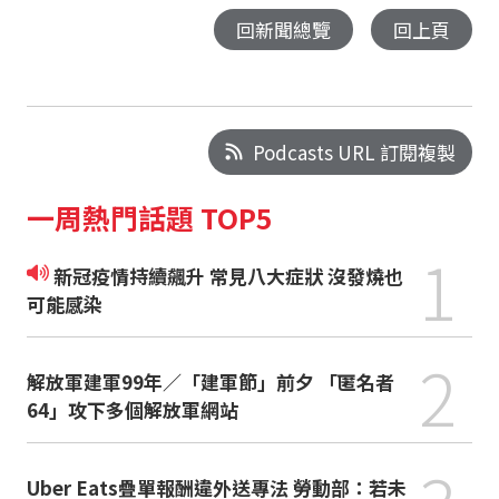
回新聞總覽
回上頁
Podcasts URL 訂閱複製
一周熱門話題 TOP5
1
新冠疫情持續飆升 常見八大症狀 沒發燒也
可能感染
2
解放軍建軍99年／「建軍節」前夕 「匿名者
64」攻下多個解放軍網站
Uber Eats疊單報酬違外送專法 勞動部：若未