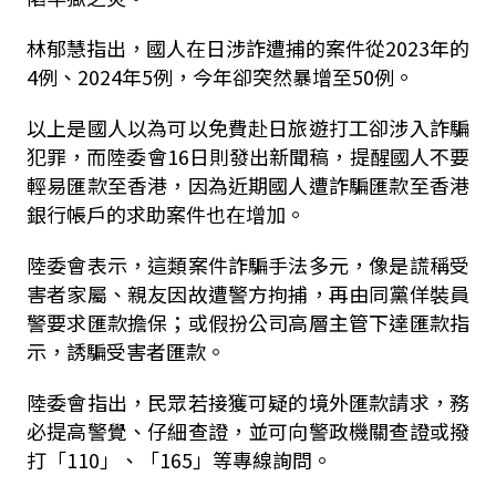
林郁慧指出，國人在日涉詐遭捕的案件從2023年的
4例、2024年5例，今年卻突然暴增至50例。
以上是國人以為可以免費赴日旅遊打工卻涉入詐騙
犯罪，而陸委會16日則發出新聞稿，提醒國人不要
輕易匯款至香港，因為近期國人遭詐騙匯款至香港
銀行帳戶的求助案件也在增加。
陸委會表示，這類案件詐騙手法多元，像是謊稱受
害者家屬、親友因故遭警方拘捕，再由同黨佯裝員
警要求匯款擔保；或假扮公司高層主管下達匯款指
示，誘騙受害者匯款。
陸委會指出，民眾若接獲可疑的境外匯款請求，務
必提高警覺、仔細查證，並可向警政機關查證或撥
打「110」、「165」等專線詢問。