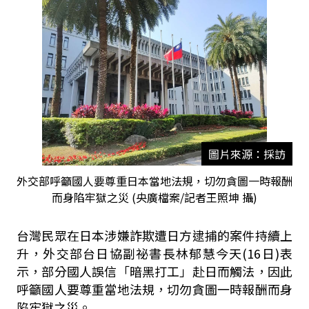
圖片來源：採訪
外交部呼籲國人要尊重日本當地法規，切勿貪圖一時報酬
而身陷牢獄之災 (央廣檔案/記者王照坤 攝)
台灣民眾在日本涉嫌詐欺遭日方逮捕的案件持續上
升，外交部台日協副祕書長林郁慧今天(16日)表
示，部分國人誤信「暗黑打工」赴日而觸法，因此
呼籲國人要尊重當地法規，切勿貪圖一時報酬而身
陷牢獄之災。