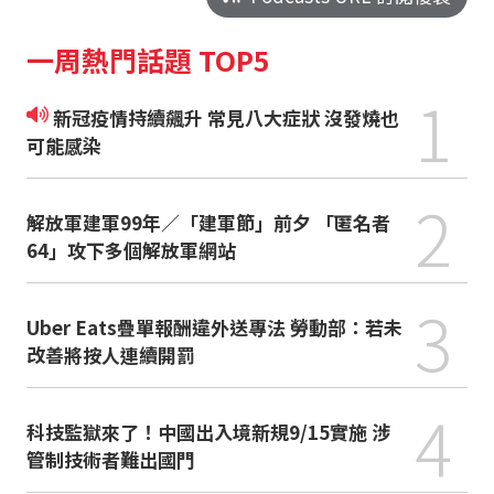
一周熱門話題 TOP5
1
新冠疫情持續飆升 常見八大症狀 沒發燒也
可能感染
2
解放軍建軍99年／「建軍節」前夕 「匿名者
64」攻下多個解放軍網站
3
Uber Eats疊單報酬違外送專法 勞動部：若未
改善將按人連續開罰
4
科技監獄來了！中國出入境新規9/15實施 涉
管制技術者難出國門