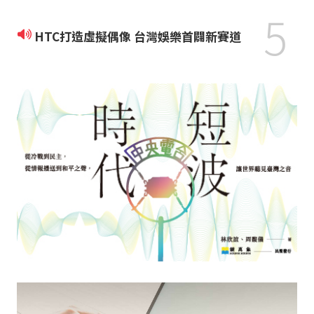
5
HTC打造虛擬偶像 台灣娛樂首闢新賽道