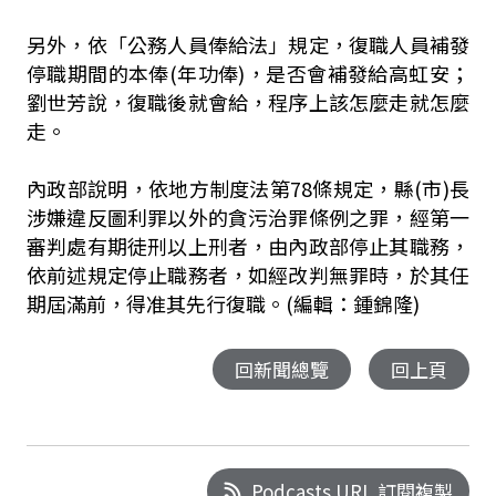
另外，依「公務人員俸給法」規定，復職人員補發
停職期間的本俸(年功俸)，是否會補發給高虹安；
劉世芳說，復職後就會給，程序上該怎麼走就怎麼
走。
內政部說明，依地方制度法第78條規定，縣(市)長
涉嫌違反圖利罪以外的貪污治罪條例之罪，經第一
審判處有期徒刑以上刑者，由內政部停止其職務，
依前述規定停止職務者，如經改判無罪時，於其任
期屆滿前，得准其先行復職。(編輯：鍾錦隆)
回新聞總覽
回上頁
Podcasts URL 訂閱複製