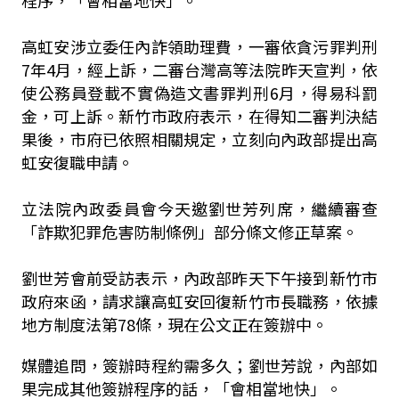
程序，「會相當地快」。
高虹安涉立委任內詐領助理費，一審依貪污罪判刑
7年4月，經上訴，二審台灣高等法院昨天宣判，依
使公務員登載不實偽造文書罪判刑6月，得易科罰
金，可上訴。新竹市政府表示，在得知二審判決結
果後，市府已依照相關規定，立刻向內政部提出高
虹安復職申請。
立法院內政委員會今天邀劉世芳列席，繼續審查
「詐欺犯罪危害防制條例」部分條文修正草案。
劉世芳會前受訪表示，內政部昨天下午接到新竹市
政府來函，請求讓高虹安回復新竹市長職務，依據
地方制度法第78條，現在公文正在簽辦中。
媒體追問，簽辦時程約需多久；劉世芳說，內部如
果完成其他簽辦程序的話，「會相當地快」。