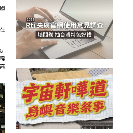
國
在
投
程
高