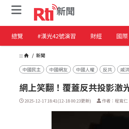
新聞
總覽
#漢光42號演習
財經
國際
:::
/
新聞
中國民主
中國網友
中國人權
反共
戚
網上笑翻！覆蓋反共投影激光
2025-12-17 18:41(12-18 00:23更新)
作者：程寬仁