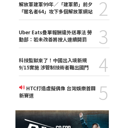
2
解放軍建軍99年／「建軍節」前夕
「匿名者64」攻下多個解放軍網站
3
Uber Eats疊單報酬違外送專法 勞
動部：若未改善將按人連續開罰
4
科技監獄來了！中國出入境新規
9/15實施 涉管制技術者難出國門
5
HTC打造虛擬偶像 台灣娛樂首闢
新賽道