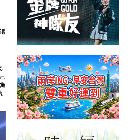
還
投
己
黨
獲