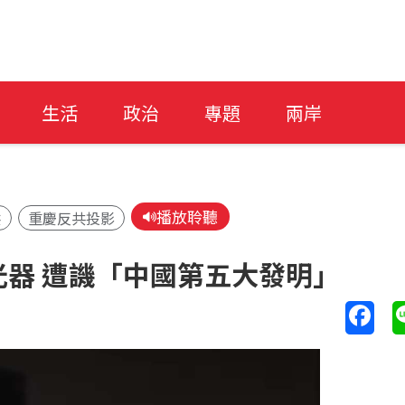
生活
政治
專題
兩岸
播放聆聽
洪
重慶反共投影
器 遭譏「中國第五大發明」