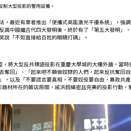
反制大型投影的警用設備。
法，最近有業者推出「便攜式高能激光干擾系統」，強調
反諷中國繼古代四大發明後，終於有了「第五大發明」，
笑說「不如直接給百姓的眼睛打碼」。
遙控，將大型反共標語投影在重慶大學城的大樓外牆，當時
去奪回」、「起來吧不願做奴隸的人們，起來反抗奪回自
」，以及「不要謊言要真相，不要奴役要自由，暴政共產
影器材所在的飯店房間，戚洪超縝密且完美的投影行動，