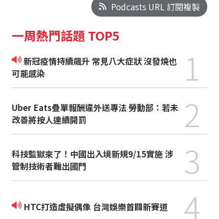
Podcasts URL 訂閱複製
一周熱門話題 TOP5
1
新冠疫情持續飆升 常見八大症狀 沒發燒也
可能感染
2
Uber Eats疊單報酬違外送專法 勞動部：若未
改善將按人連續開罰
3
科技監獄來了！中國出入境新規9/15實施 涉
管制技術者難出國門
4
HTC打造虛擬偶像 台灣娛樂首闢新賽道