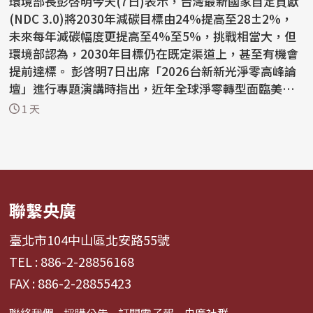
環境部長彭啓明今天(7日)表示，台灣最新國家自定貢獻
(NDC 3.0)將2030年減碳目標由24%提高至28±2%，
未來每年減碳幅度更提高至4%至5%，挑戰相當大，但
環境部認為，2030年目標仍在既定渠道上，甚至有機會
提前達標。 彭啓明7日出席「2026台新新光淨零高峰論
壇」進行專題演講時指出，近年全球淨零轉型面臨美國
退出巴黎協定...
1 天
聯繫央廣
臺北市104中山區北安路55號
TEL : 886-2-28856168
FAX : 886-2-28855423