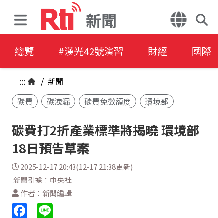
新聞
總覽
#漢光42號演習
財經
國際
:::
/
新聞
碳費
碳洩漏
碳費免徵額度
環境部
碳費打2折產業標準將揭曉 環境部
18日預告草案
2025-12-17 20:43(12-17 21:38更新)
新聞引據：中央社
作者：新聞編輯