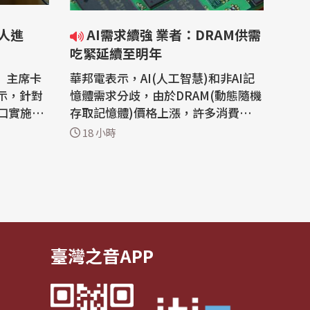
人進
AI需求續強 業者：DRAM供需
吃緊延續至明年
）主席卡
華邦電表示，AI(人工智慧)和非AI記
日表示，針對
憶體需求分歧，由於DRAM(動態隨機
口實施的
存取記憶體)價格上漲，許多消費性客
國國內生
戶因預算考量降規。不過，由AI驅動
18 小時
的終端需求，卻要求將容量倍增，市
月起，已禁
場呈現兩樣情。預期明年供應將較今
器人和電
年更加吃緊，市場供需缺口恐進一步
er）的新型
擴大。 記憶體廠華邦電6日舉辦法人
中國供應
說明會，第二季營收達新台幣598.43
億元，...
臺灣之音APP