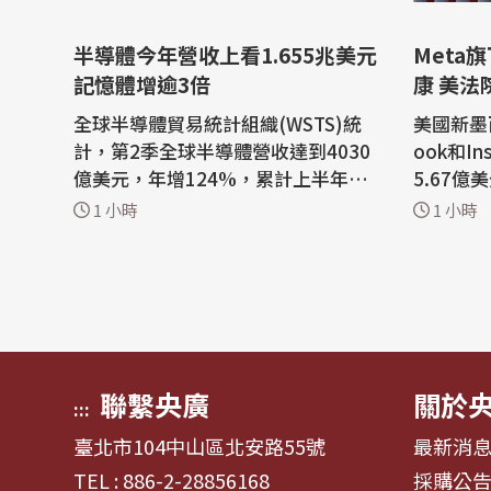
半導體今年營收上看1.655兆美元
Meta
記憶體增逾3倍
康 美法
全球半導體貿易統計組織(WSTS)統
美國新墨
計，第2季全球半導體營收達到4030
ook和I
億美元，年增124%，累計上半年營
5.67
收7020億美元，年增102%，預期20
青少年用
1 小時
1 小時
26年全年營收可望達到1.65兆美元，
法院認定
年增108%，記憶體將是主要驅動
康負責。 新墨西哥州聖塔菲(Santa 
力，將增逾3倍。 WSTS表示，在人
e)的法官比
工智慧基礎設施、高效能運算和先進
eid)裁
儲存技術等領域持續投資的推動下，
公共妨害
半導體產業今年上半年...
茲(Raúl..
聯繫央廣
關於
:::
臺北市104中山區北安路55號
最新消
TEL : 886-2-28856168
採購公