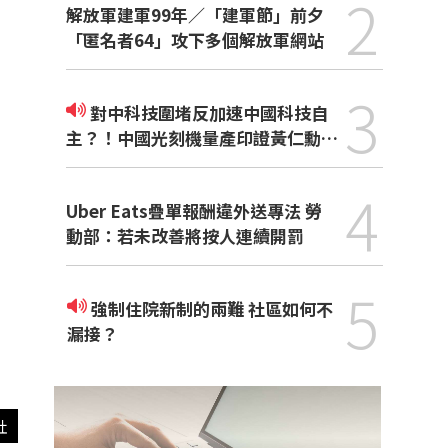
2
解放軍建軍99年／「建軍節」前夕
「匿名者64」攻下多個解放軍網站
3
對中科技圍堵反加速中國科技自
主？！中國光刻機量產印證黃仁勳觀
點
4
Uber Eats疊單報酬違外送專法 勞
動部：若未改善將按人連續開罰
5
強制住院新制的兩難 社區如何不
漏接？
社