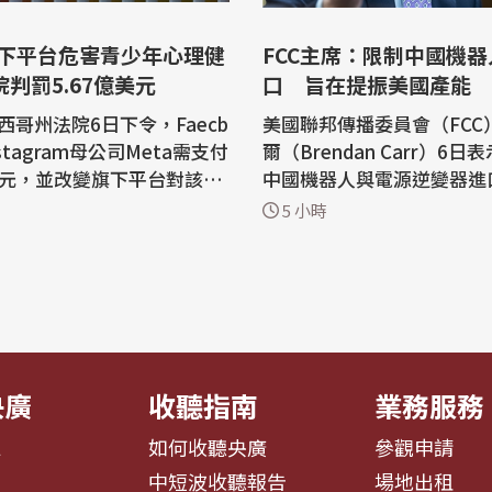
旗下平台危害青少年心理健
FCC主席：限制中國機器
院判罰5.67億美元
口 旨在提振美國產能
西哥州法院6日下令，Faecb
美國聯邦傳播委員會（FCC
nstagram母公司Meta需支付
爾（Brendan Carr）6
億美元，並改變旗下平台對該州
中國機器人與電源逆變器進
戶的運作方式。在此之前，
限制措施，旨在快速激發美
5 小時
Meta要為傷害兒童心理健
產，並應對國家安全風險。 監管美國
F
電信事務的FCC自去年12
德沙伊德(Bryan Biedsch
止外國無人機、路由器、機
定，Meta在新墨西哥州構成了
源逆變器（power invert
，支持了該州檢察總長托瑞
號進入美國；雖然FCC對非
.
商給予豁免...
央廣
收聽指南
業務服務
息
如何收聽央廣
參觀申請
告
中短波收聽報告
場地出租