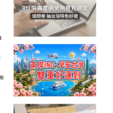
輝
引
相