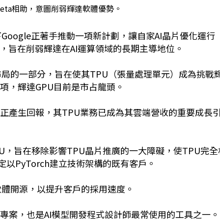
獲Meta相助，意圖削弱輝達軟體優勢。
下Google正著手推動一項新計劃，讓自家AI晶片優化運行
rch，旨在削弱輝達在AI運算領域的長期主導地位。
極布局的一部分，旨在使其TPU（張量處理單元）成為挑戰
選項，輝達GPU目前是市占龍頭。
投資正產生回報，其TPU業務已成為其雲端營收的重要成長
PU，旨在移除影響TPU晶片推廣的一大障礙，使TPU完全
定以PyTorch建立技術架構的既有客戶。
關軟體開源，以提升客戶的採用速度。
支持的開源專案，也是AI模型開發程式設計師最常使用的工具之一。