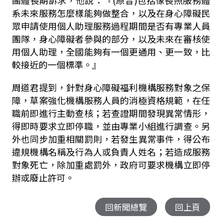
團體長期訴求，他說：『
(
原音
)
包括像長照服務體
系未來服務怎麼樣能夠做整合，以及在身心障礙民
眾申請使用個人助理服務過程期間是否有專業人員
團隊，身心障礙者參與的部分，以及未來在審核使
用個人助理，全國能夠有一個更通用、更一致，比
較接近的一個標準。』
周道君提到，針對身心障礙福利機構服務對象之保
障，草案強化機構服務人員的消極資格規範，在任
職前即進行主動查核；若查證期間發現異常情形，
得即時要求立即停職，並由專業小組進行調查。另
外也同步加重相關罰則，若發生異常事件，得公布
違規機構名稱及行為人或負責人姓名；若造成服務
對象死亡，除加重處罰外，政府可要求機構立即停
辦或廢止許可。
回新聞總覽
回上頁