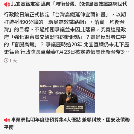
北宜高鐵定案 邁向「均衡台灣」的環島高效鐵路網世代
行政院日前正式核定「台灣高鐵延伸宜蘭計畫」，以期
打造4個90分鐘的「環島高效鐵路網」，落實「均衡台
灣」的目標。不過相關爭議並未因此落幕，究竟這是政
府「強化東台灣交通韌性的新起點」？還是反對者口中
的「盲腸高鐵」？ 爭議歷時逾20年 北宜直鐵仍未走下歷
史舞台 行政院長卓榮泰7月23日核定造價高達新台幣3,
5...
1 天
卓榮泰指明年度總預算集4大優點 兼顧科技、國安及債務
平衡