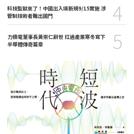
4
科技監獄來了！中國出入境新規9/15實施 涉
管制技術者難出國門
5
力積電董事長黃崇仁辭世 扛過產業寒冬寫下
半導體傳奇篇章