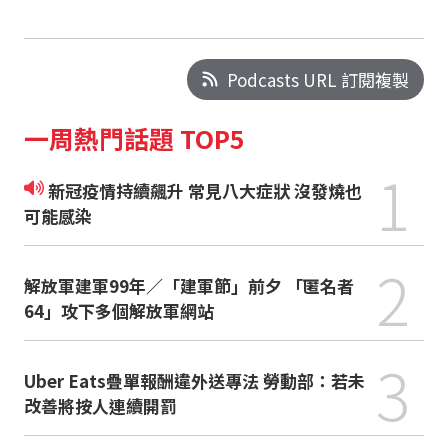
Podcasts URL 訂閱複製
一周熱門話題 TOP5
1
新冠疫情持續飆升 常見八大症狀 沒發燒也
可能感染
2
解放軍建軍99年／「建軍節」前夕 「匿名者
64」攻下多個解放軍網站
3
Uber Eats疊單報酬違外送專法 勞動部：若未
改善將按人連續開罰