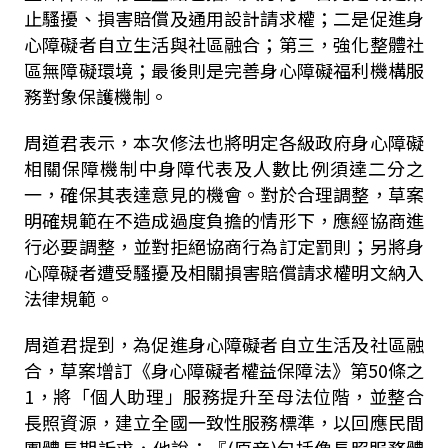
止騷擾、損害賠償及通用設計請求權；二是促進身
心障礙者自立生活與社區融合；第三，強化整體社
區無障礙環境；最後則是完善身心障礙福利機構服
務對象保護機制。
周道君表示，本次修法也將明定各級政府身心障礙
相關保障機制中身障代表及人數比例須達二分之
一，確保其表達意見的機會。對於合理調整，草案
明確規範在不造成過度負擔的情形下，應經協商進
行必要調整，並對拒絕協商行為訂定罰則；另將身
心障礙者遭受騷擾及相關損害賠償請求權明文納入
法律規範。
周道君提到，為促進身心障礙者自立生活及社區融
合，草案增訂《身心障礙者權益保障法》第
50
條之
1
，將「個人助理」服務提升至母法位階，並整合
長照資源，建立全國一致性服務標準，以回應民間