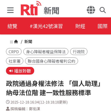
新聞
總覽
#漢光42號演習
財經
國際
:::
/
新聞
CRPD
身心障礙者權益保障法
行政院
社家署
聯合國身心障礙者權利公約
播放聆聽
政院通過身權法修法 「個人助理」
納母法位階 建一致性服務標準
2025-12-18 16:34(12-18 18:18更新)
撰稿編輯：鄭佑漢