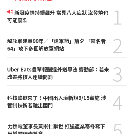
1
新冠疫情持續飆升 常見八大症狀 沒發燒也
可能感染
2
解放軍建軍99年／「建軍節」前夕 「匿名者
64」攻下多個解放軍網站
3
Uber Eats疊單報酬違外送專法 勞動部：若未
改善將按人連續開罰
4
科技監獄來了！中國出入境新規9/15實施 涉
管制技術者難出國門
5
力積電董事長黃崇仁辭世 扛過產業寒冬寫下
半導體傳奇篇章