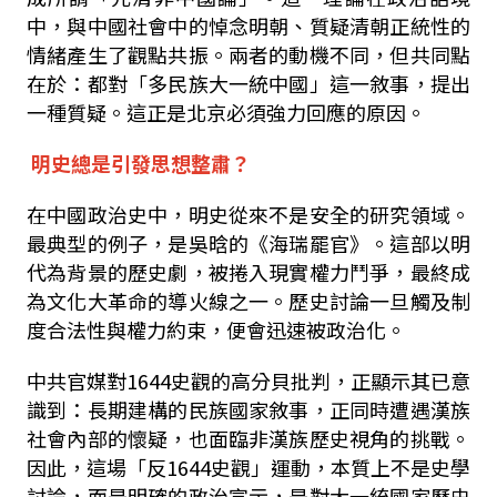
中，與中國社會中的悼念明朝、質疑清朝正統性的
情緒產生了觀點共振。兩者的動機不同，但共同點
在於：都對「多民族大一統中國」這一敘事，提出
一種質疑。這正是北京必須強力回應的原因。
明史總是引發思想整肅？
在中國政治史中，明史從來不是安全的研究領域。
最典型的例子，是吳晗的《海瑞罷官》。這部以明
代為背景的歷史劇，被捲入現實權力鬥爭，最終成
為文化大革命的導火線之一。歷史討論一旦觸及制
度合法性與權力約束，便會迅速被政治化。
中共官媒對
1644
史觀的高分貝批判，正顯示其已意
識到：長期建構的民族國家敘事，正同時遭遇漢族
社會內部的懷疑，也面臨非漢族歷史視角的挑戰。
因此，這場「反
1644
史觀」運動，本質上不是史學
討論，而是明確的政治宣示，是對大一統國家歷史