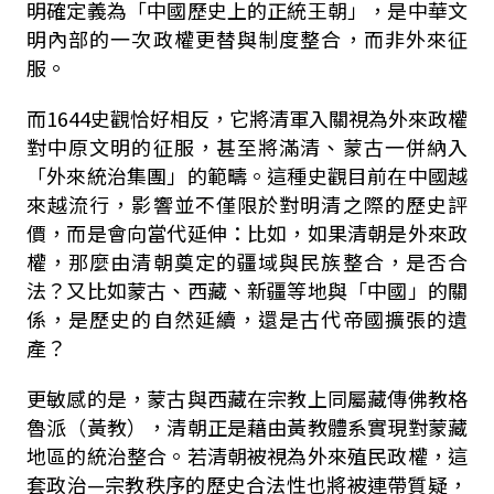
明確定義為「中國歷史上的正統王朝」，是中華文
明內部的一次政權更替與制度整合，而非外來征
服。
而
1644
史觀恰好相反，它將清軍入關視為外來政權
對中原文明的征服，甚至將滿清、蒙古一併納入
「外來統治集團」的範疇。這種史觀目前在中國越
來越流行，影響並不僅限於對明清之際的歷史評
價，而是會向當代延伸：比如，如果清朝是外來政
權，那麼由清朝奠定的疆域與民族整合，是否合
法
？又比
如蒙古、西藏、新疆等地與「中國」的關
係，是歷史的自然延續，還是古代帝國擴張的遺
產？
更敏感的是，蒙古與西藏在宗教上同屬藏傳佛教格
魯派（黃教），清朝正是藉由黃教體系實現對蒙藏
地區的統治整合。若清朝被視為外來殖民政權，這
套政治—宗教秩序的歷史合法性也將被連帶質疑，