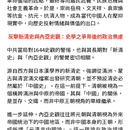
革命循環的起點，最終導向農民起義、民族危機與
社會主義革命。於是，崇尚岳飛、文天祥、袁崇煥
等抗金、抗元、抗清人物，成為當代中國人在壓抑
現實中，向歷史投射情緒與價值的出口。
反擊新清史與內亞史觀：史學之爭背後的政治焦慮
中共當局對
1644
史觀的警惕，也與其長期對「新清
史」與「內亞史觀」的警覺密切相關。
源自西方與日本漢學界的新清史，強調從滿洲、蒙
古與清宮滿文檔案出發研究清朝，並不預設清史必
然屬於「中國史」。在這一前提下，清朝被視為一
個橫跨滿洲與中原的帝國，其與「中國」的關係，
是並存、交織，而非中原王朝視角的單線繼承。
進一步延伸，內亞史觀往往將元朝與清朝視為外來
帝國統治下的中國地區，而非中國本身的王朝，形
成所謂「元清非中國論」。這一理論在政治語境