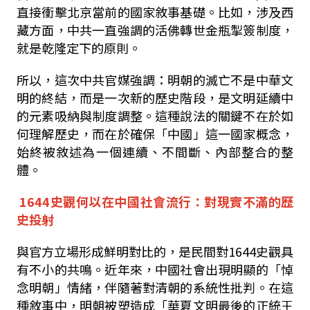
直接衝擊北京當前的國家敘事基礎。比如，涉及西
藏方面，中共一直強調的活佛轉世金瓶掣簽制度，
就是乾隆定下的原則。
所以，這次中共官媒強調：明朝的滅亡不是中華文
明的終結，而是一次新的歷史階段，是文明延續中
的元素吸納與制度調整。這種說法的關鍵不在於如
何理解歷史，而在於確保「中國」這一國家概念，
始終被敘述為一個連續、不間斷、內部整合的整
體。
1644
史觀何以在中國社會流行：對現實不滿的歷
史投射
與官方立場形成鮮明對比的，是民間對
1644
史觀具
有不小的共鳴。近年來，中國社會出現明顯的「悼
念明朝」情緒，伴隨著對清朝的系統性批判。在這
種敘事中，明朝被塑造成「華夏文明最後的正統王