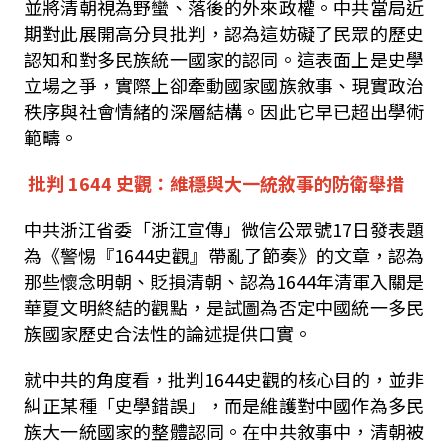
並將清朝視為野蠻、落後的外來政權。中共當局近
期對此展開高分貝批判，認為這妨礙了民眾的歷史
認知和對多民族統一國家的認同。這表面上是史學
立場之爭，實際上卻牽動國家國族敘事、現實政治
秩序與社會情緒的深層結構。因此它早已超出學術
範疇。
批判
1644
史觀：維穩與大一統敘事的防衛舉措
中共浙江省委「浙江宣傳」微信公眾號
17
日發表題
為
《
警惕『
1644
史觀』帶亂了節奏
》的
文章，認為
那些懷念明朝、貶損清朝、認為
1644
年清軍入關是
華夏文明終結的觀點，是試圖為否定中國統一多民
族國家歷史合法性的論述提供口實。
就中共的角度看，批判
1644
史觀的核心目的，並非
糾正某種「史學錯誤」，而是維護對中國作為多民
族大一統國家的整體認同。在中共敘事中，清朝被