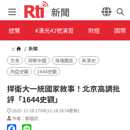
新聞
總覽
#漢光42號演習
財經
國際
:::
/
新聞
文革
洞察中國
海瑞罷官
新清史
內亞史觀
1644史觀
捍衛大一統國家敘事！北京高調批
評「1644史觀」
2025-12-18 17:04(12-18 18:34更新)
作者：劉國忠