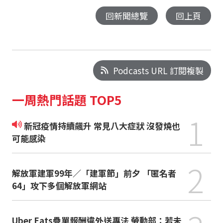
回新聞總覽
回上頁
Podcasts URL 訂閱複製
一周熱門話題 TOP5
1
新冠疫情持續飆升 常見八大症狀 沒發燒也
可能感染
2
解放軍建軍99年／「建軍節」前夕 「匿名者
64」攻下多個解放軍網站
Uber Eats疊單報酬違外送專法 勞動部：若未