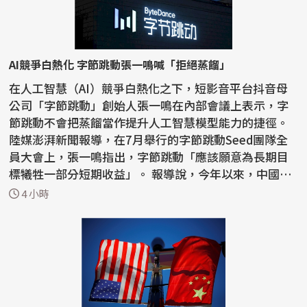
AI競爭白熱化 字節跳動張一鳴喊「拒絕蒸餾」
在人工智慧（AI）競爭白熱化之下，短影音平台抖音母
公司「字節跳動」創始人張一鳴在內部會議上表示，字
節跳動不會把蒸餾當作提升人工智慧模型能力的捷徑。
陸媒澎湃新聞報導，在7月舉行的字節跳動Seed團隊全
員大會上，張一鳴指出，字節跳動「應該願意為長期目
標犧牲一部分短期收益」。 報導說，今年以來，中國國
內AI...
4 小時