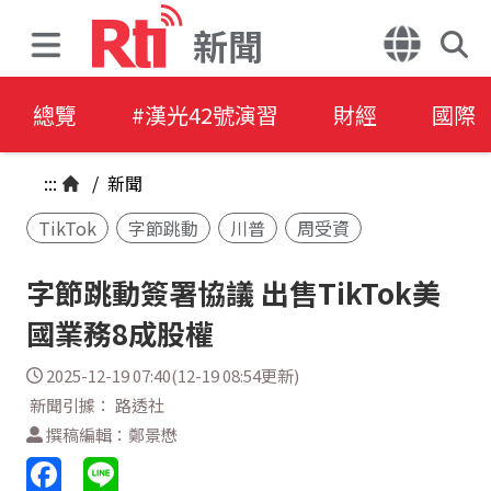
新聞
總覽
#漢光42號演習
財經
國際
:::
/
新聞
TikTok
字節跳動
川普
周受資
字節跳動簽署協議 出售TikTok美
國業務8成股權
2025-12-19 07:40(12-19 08:54更新)
新聞引據： 路透社
撰稿編輯：鄭景懋