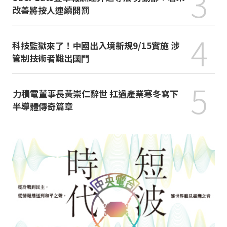
3
改善將按人連續開罰
4
科技監獄來了！中國出入境新規9/15實施 涉
管制技術者難出國門
5
力積電董事長黃崇仁辭世 扛過產業寒冬寫下
半導體傳奇篇章