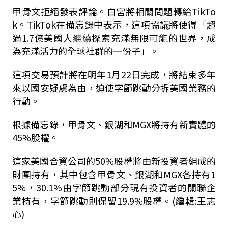
甲骨文拒絕發表評論。白宮將相關問題轉給TikTo
k。TikTok在備忘錄中表示，這項協議將使得「超
過1.7億美國人繼續探索充滿無限可能的世界，成
為充滿活力的全球社群的一份子」。
這項交易預計將在明年1月22日完成，將結束多年
來以國安疑慮為由，迫使字節跳動分拆美國業務的
行動。
根據備忘錄，甲骨文、銀湖和MGX將持有新實體的
45%股權。
這家美國合資公司的50%股權將由新投資者組成的
財團持有，其中包含甲骨文、銀湖和MGX各持有1
5%，30.1%由字節跳動部分現有投資者的關聯企
業持有，
字節跳動
則保留19.9%股權。(編輯:王志
心)