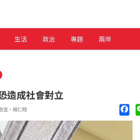
生活
政治
專題
兩岸
 恐造成社會對立
念宜、楊仁翔