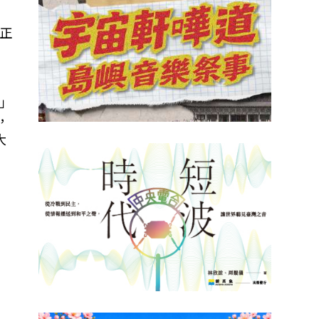
審
正
」
，
大