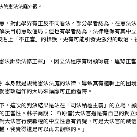
法院憲法法庭外觀。
憲，對此學界有正反不同看法。部分學者認為，在憲法法
解決目前憲政僵局；但也有學者認為，法律應保有其中立
被貼上「不正當」的標籤，更有可能引發更激烈的政治、
的「憲法訴訟法修正案」，因立法程序有明顯瑕疵，違背正當
》本身就是規範憲法法庭的法律，導致其有邏輯上的困境
就憲政運作的大局來講應可正面看待。
下，這次的判決結果是站在「司法積極主義」的立場，顯
的正當性。蘇子喬說：『(原音)大法官還是有自己的獨立
對大法官行使職權的中立性會有質疑，可是大法官的威信
權，我覺得還是可以再去觀察的。』