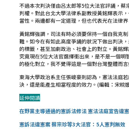
不過本次判決僅由呂太郎等5位大法官評議，蔡
判權。對此台北大學法律系副教授黃銘輝表示，
當性。兩邊都有一定道理，但也代表光在法律界
黃銘輝強調，司法有時必須要保持一個自我克制
難。如今在有如此高度爭議的狀況下做出判決，
的標籤，甚至加劇政治、社會上的對立。黃銘輝
究竟現在5位大法官選擇衝出來，是不是一個明
的極化對立，我不覺得這是一個對台灣整體而言
東海大學政治系主任張峻豪則認為，憲法法庭若
決，還是能產生相當程度的效力。(編輯：宋皖媛
延伸閱讀
在野黨主導通過的憲訴法修法 憲法法庭宣告違
憲訴法違憲案 蔡宗珍等3大法官：5人憲判無效