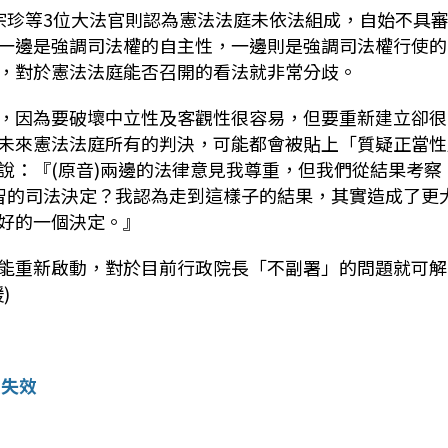
宗珍等3位大法官則認為憲法法庭未依法組成，自始不具
一邊是強調司法權的自主性，一邊則是強調司法權行使的
，對於憲法法庭能否召開的看法就非常分歧。
，因為要破壞中立性及客觀性很容易，但要重新建立卻很
未來憲法法庭所有的判決，可能都會被貼上「質疑正當性
說：『(原音)兩邊的法律意見我尊重，但我們從結果考察
智的司法決定？我認為走到這樣子的結果，其實造成了更
好的一個決定。』
能重新啟動，對於目前行政院長「不副署」的問題就可解
)
憲失效