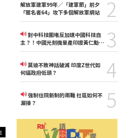
2
解放軍建軍99年／「建軍節」前夕
「匿名者64」攻下多個解放軍網站
3
對中科技圍堵反加速中國科技自
主？！中國光刻機量產印證黃仁勳觀
點
4
莫迪不敗神話破滅 印度Z世代如
何逼政府低頭？
5
強制住院新制的兩難 社區如何不
漏接？
社