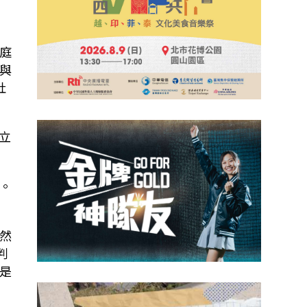
庭
與
社
立
。
然
判
是