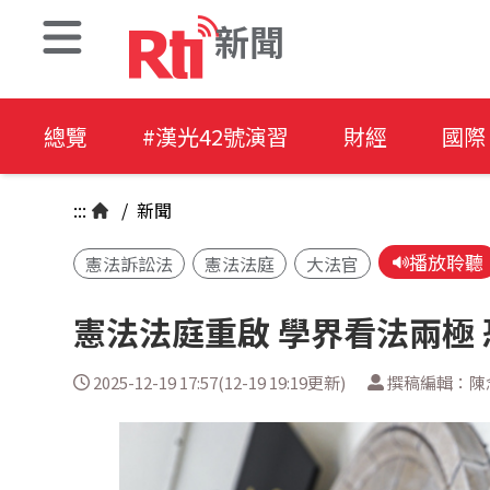
新聞
總覽
#漢光42號演習
財經
國際
:::
/
新聞
播放聆聽
憲法訴訟法
憲法法庭
大法官
憲法法庭重啟 學界看法兩極
2025-12-19 17:57(12-19 19:19更新)
撰稿編輯：陳