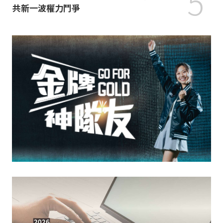
5
共新一波權力鬥爭