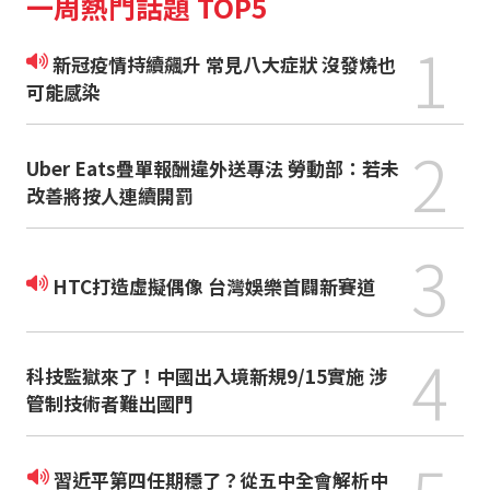
一周熱門話題 TOP5
1
新冠疫情持續飆升 常見八大症狀 沒發燒也
可能感染
2
Uber Eats疊單報酬違外送專法 勞動部：若未
改善將按人連續開罰
3
HTC打造虛擬偶像 台灣娛樂首闢新賽道
4
科技監獄來了！中國出入境新規9/15實施 涉
管制技術者難出國門
習近平第四任期穩了？從五中全會解析中