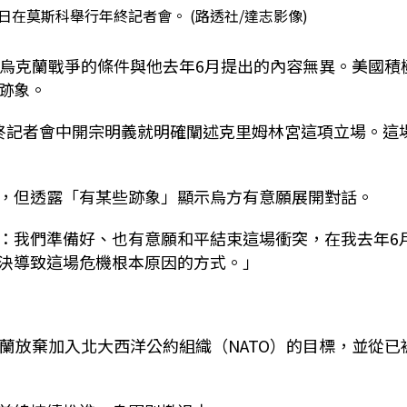
in)19日在莫斯科舉行年終記者會。 (路透社/達志影像)
束烏克蘭戰爭的條件與他去年6月提出的內容無異。美國積
跡象。
於年度年終記者會中開宗明義就明確闡述克里姆林宮這項立場。這
，但透露「有某些跡象」顯示烏方有意願展開對話。
：我們準備好、也有意願和平結束這場衝突，在我去年6
決導致這場危機根本原因的方式。」
蘭放棄加入北大西洋公約組織（NATO）的目標，並從已