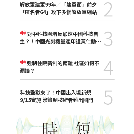
2
解放軍建軍99年／「建軍節」前夕
「匿名者64」攻下多個解放軍網站
3
對中科技圍堵反加速中國科技自
主？！中國光刻機量產印證黃仁勳觀
點
4
強制住院新制的兩難 社區如何不
漏接？
5
科技監獄來了！中國出入境新規
9/15實施 涉管制技術者難出國門