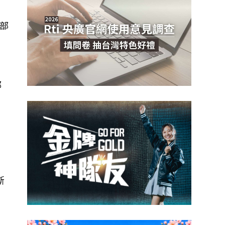
部
都
斯