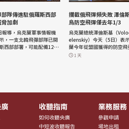
彈部隊傳進駐俄羅斯西部
攔截俄飛彈頻失敗 澤倫
威脅加劇
烏防空飛彈僅去年1/3
日報導，烏克蘭軍事情報機
烏克蘭總統澤倫斯基（Volody
示，一支北韓飛彈部隊已開
elenskiy）今天（5日）
斯西部部署，可能配備120
蘭今年從盟國獲得的防空飛
彈和6套發射裝備要對烏克
只有去年的三分之一。基輔
1 天
常欠缺高端防
求美國授權，讓烏克蘭自行
而俄羅斯則透過特別難以攔
者（Patriot）攔截飛彈。 路透社報
彈來試圖突破。 雖然俄羅
導，自俄烏戰爭爆發以來，
23年底已對烏克蘭發射了數十
終未能取得足夠的愛國者攔
彈道飛彈，但部署北韓飛彈
隨著俄羅斯近來加強對烏克
輔和南部...
央廣
收聽指南
業務服務
息
如何收聽央廣
參觀申請
告
中短波收聽報告
場地出租