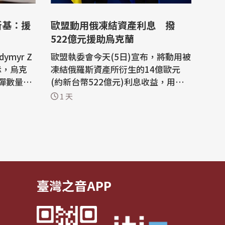
斯基：援
歐盟動用俄凍結資產利息 撥
522億元援助烏克蘭
myr Z
歐盟執委會今天(5日)宣布，將動用被
表示，烏克
凍結俄羅斯資產所衍生的14億歐元
彈數量，
(約新台幣522億元)利息收益，用於
正積極尋
援助烏克蘭。據統計，自俄羅斯資產
1 天
生產愛國
被凍結以來，已累計產生80億歐元利
息收益。 俄羅斯入侵烏克蘭後，歐盟
烏克蘭始
及成員國對俄羅斯採取多項制裁，其
截飛彈。
中之一是凍結存放於歐盟境內金融機
蘭首都基
構的俄羅斯央行資產。雖然資產本身
仍處...
臺灣之音APP