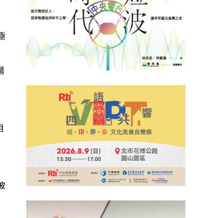
極
場
月
被