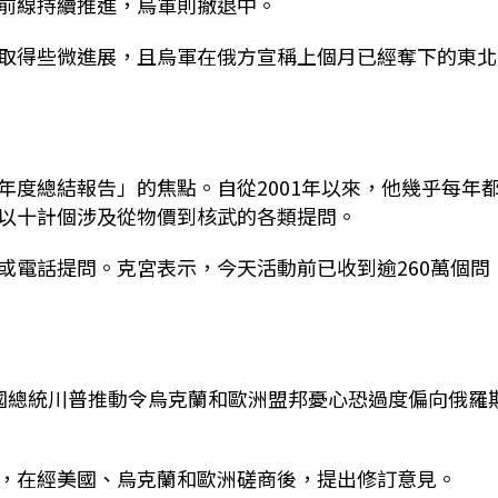
前線持續推進，烏軍則撤退中。
取得些微進展，且烏軍在俄方宣稱上個月已經奪下的東北
年度總結報告」的焦點。自從2001年以來，他幾乎每年
以十計個涉及從物價到核武的各類提問。
或電話提問。克宮表示，今天活動前已收到逾260萬個問
國總統川普推動令烏克蘭和歐洲盟邦憂心恐過度偏向俄羅
，在經美國、烏克蘭和歐洲磋商後，提出修訂意見。