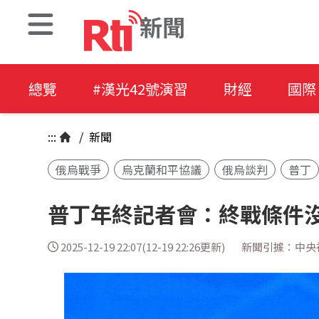
新聞
總覽
#漢光42號演習
財經
國際
:::
/
新聞
俄烏戰爭
烏克蘭和平協議
俄烏談判
普丁
普丁年終記者會：終戰條件
2025-12-19 22:07(12-19 22:26更新)
新聞引據：中央