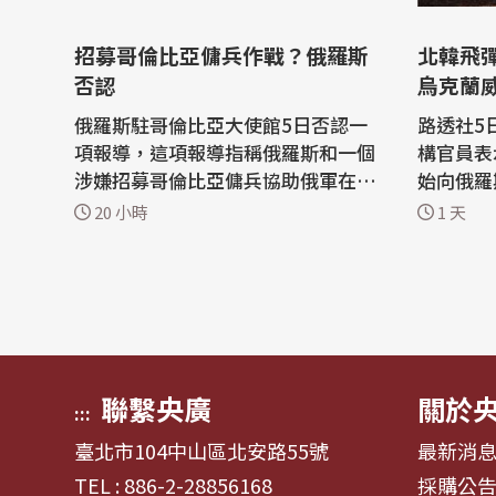
招募哥倫比亞傭兵作戰？俄羅斯
北韓飛
否認
烏克蘭
俄羅斯駐哥倫比亞大使館5日否認一
路透社5
項報導，這項報導指稱俄羅斯和一個
構官員表
涉嫌招募哥倫比亞傭兵協助俄軍在烏
始向俄羅
克蘭作戰的網絡有關。 哥倫比亞新聞
枚彈道飛
20 小時
1 天
媒體「Noticias Caracol」3日刊登一
蘭發動攻擊。 烏克蘭非
項包括證詞與文件的調查，指稱莫斯
空系統，
科招募哥倫比亞人作為對抗基輔戰略
截的彈道飛
的一部分。 俄羅斯駐哥倫比亞外交使
斯自20
團5日駁斥這項報導，表示俄羅斯和
枚的北韓
「...
部隊...
聯繫央廣
關於
:::
臺北市104中山區北安路55號
最新消
TEL : 886-2-28856168
採購公