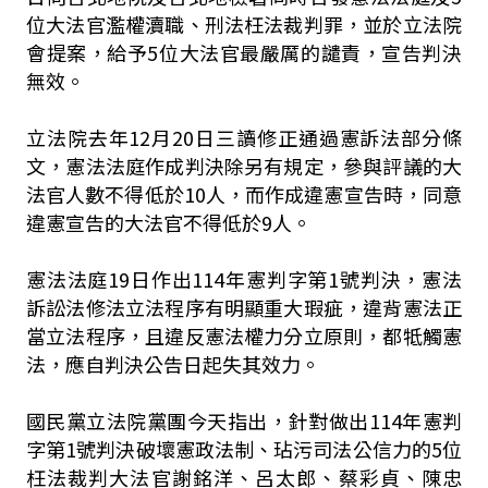
位大法官濫權瀆職、刑法枉法裁判罪，並於立法院
會提案，給予5位大法官最嚴厲的譴責，宣告判決
無效。
立法院去年12月20日三讀修正通過憲訴法部分條
文，憲法法庭作成判決除另有規定，參與評議的大
法官人數不得低於10人，而作成違憲宣告時，同意
違憲宣告的大法官不得低於9人。
憲法法庭19日作出114年憲判字第1號判決，憲法
訴訟法修法立法程序有明顯重大瑕疵，違背憲法正
當立法程序，且違反憲法權力分立原則，都牴觸憲
法，應自判決公告日起失其效力。
國民黨立法院黨團今天指出，針對做出114年憲判
字第1號判決破壞憲政法制、玷污司法公信力的5位
枉法裁判大法官謝銘洋、呂太郎、蔡彩貞、陳忠