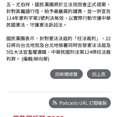
五、尤伯祥，國民黨團將於立法院院會正式提案，
針對其離譜行徑，給予最嚴厲的譴責，並一併宣告
114年憲判字第1號判決無效，以實際行動守護中華
民國憲法、守護憲法訴訟法。
國民黨團表示，針對憲法法庭的「枉法裁判」，22
日將向台北地院及台北地檢署同時告發憲法法庭及
5位大法官濫權瀆職、中華民國刑法第124條枉法裁
判罪。 (編輯:柳向華)
回新聞總覽
回上頁
Podcasts URL 訂閱複製