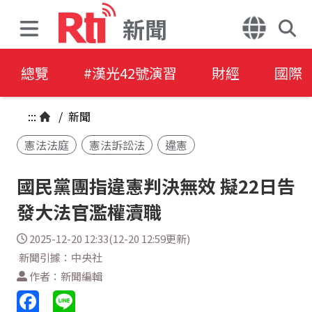
新聞
總覽
#漢光42號演習
財經
國際
:::
/
新聞
憲法法庭
憲法訴訟法
違憲
國民黨團指違憲判決無效 擬22日告
發大法官濫權瀆職
2025-12-20 12:33(12-20 12:59更新)
新聞引據：中央社
作者：新聞編輯