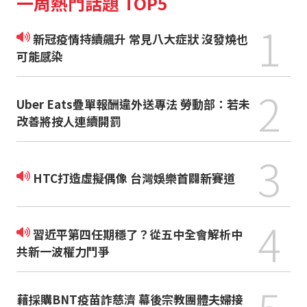
一周熱門話題 TOP5
1
新冠疫情持續飆升 常見八大症狀 沒發燒也
可能感染
2
Uber Eats疊單報酬違外送專法 勞動部：若未
改善將按人連續開罰
3
HTC打造虛擬偶像 台灣娛樂首闢新賽道
4
習近平第四任期穩了？從五中全會解析中
共新一波權力鬥爭
藉採購BNT疫苗詐慈濟 幕後宗教團體夫婦接